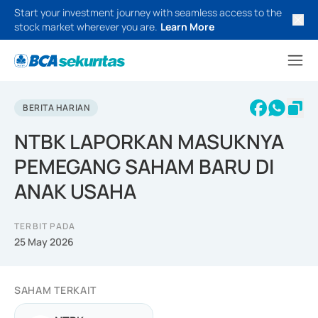
Start your investment journey with seamless access to the
stock market wherever you are.
Learn More
BERITA HARIAN
NTBK LAPORKAN MASUKNYA
PEMEGANG SAHAM BARU DI
ANAK USAHA
TERBIT PADA
25 May 2026
SAHAM TERKAIT