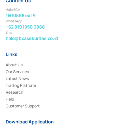
Contact Us
Halo BCA
1500888 ext 9
WhatsApp
+62 819 1950 0888
Email
halo@bcasekuritas.co.id
Links
About Us
Our Services
Latest News
Trading Platform
Research
Help
Customer Support
Download Application