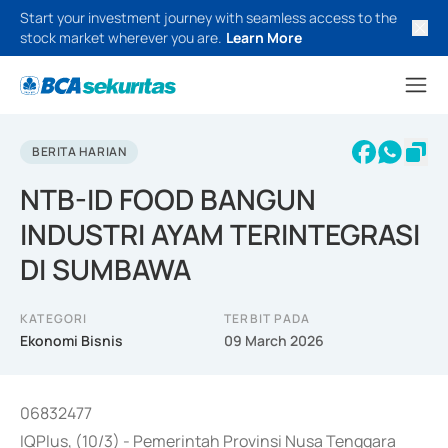
Start your investment journey with seamless access to the
stock market wherever you are.
Learn More
BERITA HARIAN
NTB-ID FOOD BANGUN
INDUSTRI AYAM TERINTEGRASI
DI SUMBAWA
KATEGORI
TERBIT PADA
Ekonomi Bisnis
09 March 2026
06832477
IQPlus, (10/3) - Pemerintah Provinsi Nusa Tenggara