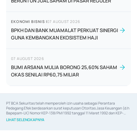
BERUNTUN JUAL SAHAM DI PASAR REGULER
EKONOMI BISNIS
|
07 AUGUST 2026
BPKH DAN BANK MUAMALAT PERKUAT SINERGI
GUNA KEMBANGKAN EKOSISTEM HAJI
07 AUGUST 2026
BUMI ARSANA MULIA BORONG 25,60% SAHAM
OKAS SENILAI RP60,75 MILIAR
PT BCA Sekuritas telah memperoleh izin usaha sebagai Perantara 
Pedagang Efek berdasarkan surat keputusan Otoritas Jasa Keuangan (d.h 
Bapepam-LK) Nomor KEP-138/PM/1992 tanggal 11 Maret 1992 dan KEP-
06/D.04/2014 tanggal 28 Februari 2014, izin usaha sebagai Penjamin Emisi 
LIHAT SELENGKAPNYA
Efek berdasarkan surat keputusan Otoritas Jasa Keuangan Nomor KEP-
12/PM/PEE/1997 tanggal 24 September 1997 dan KEP-07/D.04/2014 
tanggal 28 Februari 2014, izin usaha sebagai penyedia Jasa Konsultasi 