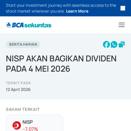
Start your investment journey with seamless access to the
stock market wherever you are.
Learn More
BERITA HARIAN
NISP AKAN BAGIKAN DIVIDEN
PADA 4 MEI 2026
TERBIT PADA
12 April 2026
SAHAM TERKAIT
NISP
-
-7.07
%