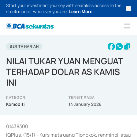
Start your investment journey with seamless access to the
stock market wherever you are.
Learn More
BERITA HARIAN
NILAI TUKAR YUAN MENGUAT
TERHADAP DOLAR AS KAMIS
INI
KATEGORI
TERBIT PADA
Komoditi
14 January 2026
01438300
IQPlus, (15/1) - Kurs mata uang Tiongkok, renminbi, atau