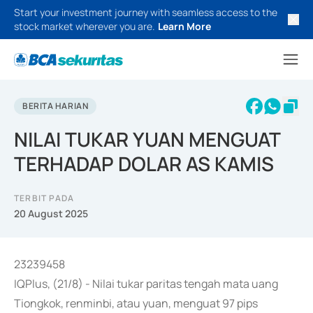
Start your investment journey with seamless access to the
stock market wherever you are.
Learn More
BERITA HARIAN
NILAI TUKAR YUAN MENGUAT
TERHADAP DOLAR AS KAMIS
TERBIT PADA
20 August 2025
23239458
IQPlus, (21/8) - Nilai tukar paritas tengah mata uang
Tiongkok, renminbi, atau yuan, menguat 97 pips