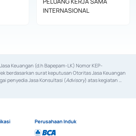
PELUANG KERJA SAMA
INTERNASIONAL
as Jasa Keuangan (d.h Bapepam-LK) Nomor KEP-
fek berdasarkan surat keputusan Otoritas Jasa Keuangan 
ai penyedia Jasa Konsultasi (
Advisory
) atas kegiatan 
anggal 3 Februari 2017, dan beberapa izin usaha lainnya 
iterbitkan pada tahun 2017 dan izin usaha lainnya dari 
at Berharga Komersial yang izinnya diterbitkan pada 
ikasi
Perusahaan Induk