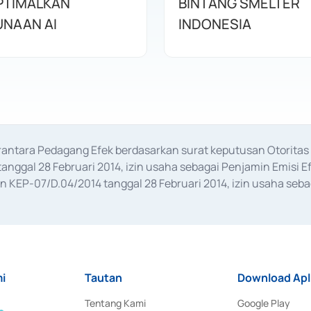
PTIMALKAN
BINTANG SMELTER
NAAN AI
INDONESIA
erantara Pedagang Efek berdasarkan surat keputusan Otorit
anggal 28 Februari 2014, izin usaha sebagai Penjamin Emisi E
KEP-07/D.04/2014 tanggal 28 Februari 2014, izin usaha sebag
rat keputusan Otoritas Jasa Keuangan Nomor S-67/PM.21/2017 t
aan Transaksi Sertifikat Deposito di Pasar Uang yang izinnya d
ansaksi, serta Penatausahaan dan Penyelesaian Transaksi Sur
i
Tautan
Download Apl
Tentang Kami
Google Play