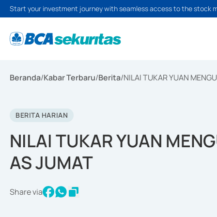
Start your investment journey with seamless access to the stock 
Beranda
/
Kabar Terbaru
/
Berita
/
NILAI TUKAR YUAN MENG
BERITA HARIAN
NILAI TUKAR YUAN MEN
AS JUMAT
Share via