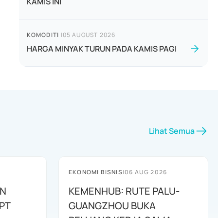
KAMIS INI
KOMODITI
|
05 AUGUST 2026
HARGA MINYAK TURUN PADA KAMIS PAGI
Lihat Semua
EKONOMI BISNIS
|
06 AUG 2026
AN
KEMENHUB: RUTE PALU-
PT
GUANGZHOU BUKA