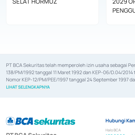
SELAT HORMUZ
2029 O
PENGGU
PT BCA Sekuritas telah memperoleh izin usaha sebagai P
138/PM/1992 tanggal 11 Maret 1992 dan KEP-06/D.04/2014 t
Nomor KEP-12/PM/PEE/1997 tanggal 24 September 1997 dan 
merger, akuisisi, divestasi, dan 
join venture
 berdasarkan su
LIHAT SELENGKAPNYA
dari Bank Indonesia antara lain sebagai Perantara Pelaksan
Bank Indonesia sebagai Lembaga Pendukung Penerbitan, Tr
tahun 2018.
Hubungi Kam
Halo BCA