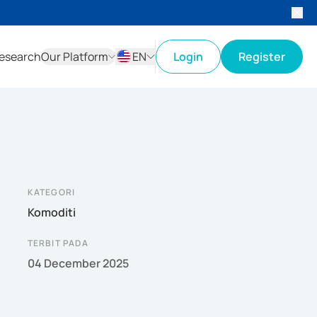
esearch
Our Platform
EN
Login
Register
ID
EN
KATEGORI
Komoditi
TERBIT PADA
04 December 2025