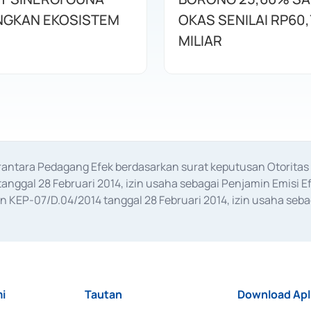
GKAN EKOSISTEM
OKAS SENILAI RP60,
MILIAR
erantara Pedagang Efek berdasarkan surat keputusan Otorit
anggal 28 Februari 2014, izin usaha sebagai Penjamin Emisi E
KEP-07/D.04/2014 tanggal 28 Februari 2014, izin usaha sebag
rat keputusan Otoritas Jasa Keuangan Nomor S-67/PM.21/2017 t
aan Transaksi Sertifikat Deposito di Pasar Uang yang izinnya d
ansaksi, serta Penatausahaan dan Penyelesaian Transaksi Sur
i
Tautan
Download Apl