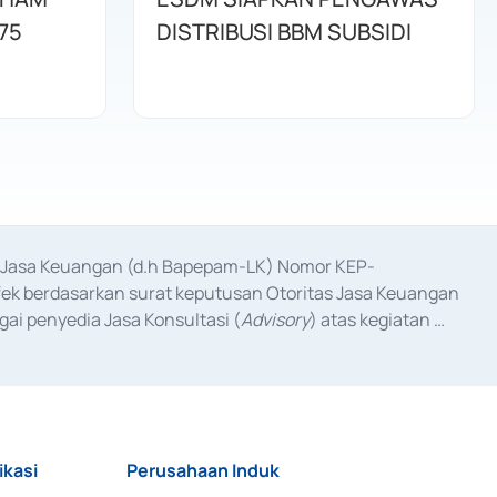
75
DISTRIBUSI BBM SUBSIDI
as Jasa Keuangan (d.h Bapepam-LK) Nomor KEP-
fek berdasarkan surat keputusan Otoritas Jasa Keuangan 
ai penyedia Jasa Konsultasi (
Advisory
) atas kegiatan 
anggal 3 Februari 2017, dan beberapa izin usaha lainnya 
iterbitkan pada tahun 2017 dan izin usaha lainnya dari 
at Berharga Komersial yang izinnya diterbitkan pada 
ikasi
Perusahaan Induk