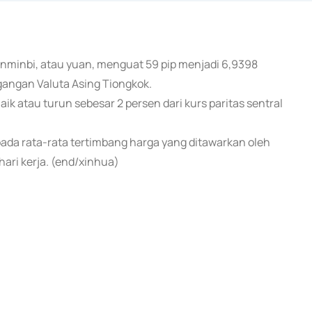
 renminbi, atau yuan, menguat 59 pip menjadi 6,9398
gangan Valuta Asing Tiongkok.
aik atau turun sebesar 2 persen dari kurs paritas sentral
pada rata-rata tertimbang harga yang ditawarkan oleh
ari kerja. (end/xinhua)