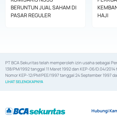
BERUNTUN JUAL SAHAM DI
KEMBAN
PASAR REGULER
HAJI
PT BCA Sekuritas telah memperoleh izin usaha sebagai P
138/PM/1992 tanggal 11 Maret 1992 dan KEP-06/D.04/2014 t
Nomor KEP-12/PM/PEE/1997 tanggal 24 September 1997 dan 
merger, akuisisi, divestasi, dan 
join venture
 berdasarkan su
LIHAT SELENGKAPNYA
dari Bank Indonesia antara lain sebagai Perantara Pelaksan
Bank Indonesia sebagai Lembaga Pendukung Penerbitan, Tr
tahun 2018.
Hubungi Kam