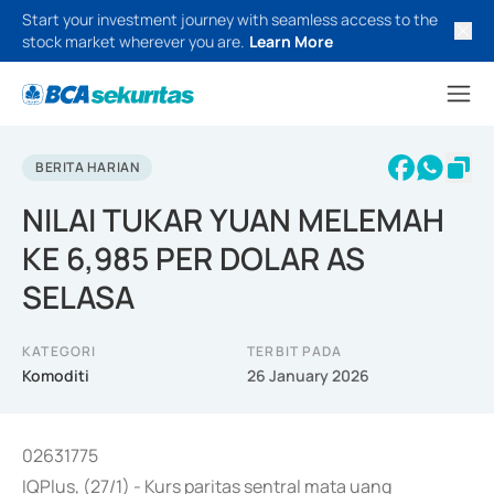
Start your investment journey with seamless access to the
stock market wherever you are.
Learn More
BERITA HARIAN
NILAI TUKAR YUAN MELEMAH
KE 6,985 PER DOLAR AS
SELASA
KATEGORI
TERBIT PADA
Komoditi
26 January 2026
02631775
IQPlus, (27/1) - Kurs paritas sentral mata uang