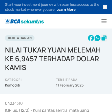
Start your investment journey with seamless access to the
stock market wherever you are.
Learn More
BERITA HARIAN
NILAI TUKAR YUAN MELEMAH
KE 6,9457 TERHADAP DOLAR
KAMIS
KATEGORI
TERBIT PADA
Komoditi
11 February 2026
04234310
IQPlus, (12/2) - Kurs paritas sentral mata uang