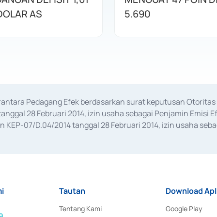
 DOLAR AS
5.690
erantara Pedagang Efek berdasarkan surat keputusan Otorit
anggal 28 Februari 2014, izin usaha sebagai Penjamin Emisi E
KEP-07/D.04/2014 tanggal 28 Februari 2014, izin usaha sebag
rat keputusan Otoritas Jasa Keuangan Nomor S-67/PM.21/2017 t
aan Transaksi Sertifikat Deposito di Pasar Uang yang izinnya d
ansaksi, serta Penatausahaan dan Penyelesaian Transaksi Sur
i
Tautan
Download Apl
Tentang Kami
Google Play
9