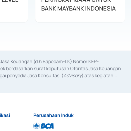
BANK MAYBANK INDONESIA
as Jasa Keuangan (d.h Bapepam-LK) Nomor KEP-
fek berdasarkan surat keputusan Otoritas Jasa Keuangan 
ai penyedia Jasa Konsultasi (
Advisory
) atas kegiatan 
anggal 3 Februari 2017, dan beberapa izin usaha lainnya 
iterbitkan pada tahun 2017 dan izin usaha lainnya dari 
at Berharga Komersial yang izinnya diterbitkan pada 
ikasi
Perusahaan Induk