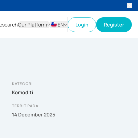
esearch
Our Platform
EN
Login
Register
ID
EN
KATEGORI
Komoditi
TERBIT PADA
14 December 2025