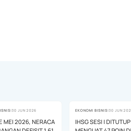
ISNIS
|
30 JUN 2026
EKONOMI BISNIS
|
30 JUN 20
E MEI 2026, NERACA
IHSG SESI I DITUTUP
ANGAN DEFISIT 1,61
MENGUAT 47 POIN DI