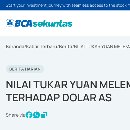
Start your investment journey with seamless access to the stock 
Beranda
/
Kabar Terbaru
/
Berita
/
NILAI TUKAR YUAN MELEM
BERITA HARIAN
NILAI TUKAR YUAN MELE
TERHADAP DOLAR AS
Share via