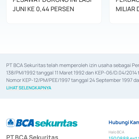
JUNI KE 0,44 PERSEN
MILIAR
PT BCA Sekuritas telah memperoleh izin usaha sebagai P
138/PM/1992 tanggal 11 Maret 1992 dan KEP-06/D.04/2014 t
Nomor KEP-12/PM/PEE/1997 tanggal 24 September 1997 dan 
merger, akuisisi, divestasi, dan 
join venture
 berdasarkan su
LIHAT SELENGKAPNYA
dari Bank Indonesia antara lain sebagai Perantara Pelaksan
Bank Indonesia sebagai Lembaga Pendukung Penerbitan, Tr
tahun 2018.
Hubungi Kam
Halo BCA
PT BCA Sekuritas
1500888 ext 