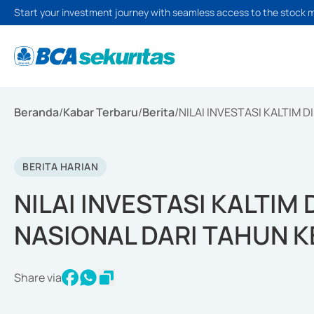
Start your investment journey with seamless access to the stock 
Beranda
/
Kabar Terbaru
/
Berita
/
NILAI INVESTASI KALTIM 
BERITA HARIAN
NILAI INVESTASI KALTIM 
NASIONAL DARI TAHUN 
Share via