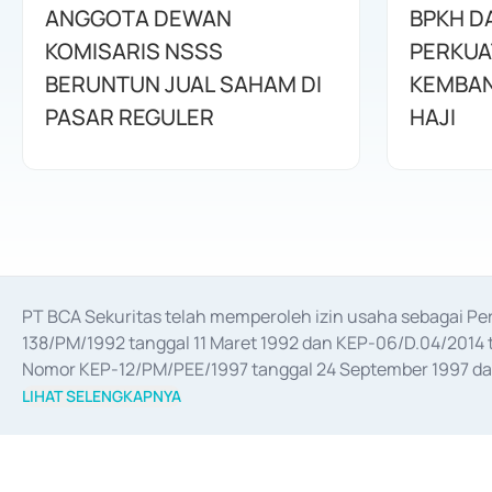
ANGGOTA DEWAN
BPKH D
KOMISARIS NSSS
PERKUA
BERUNTUN JUAL SAHAM DI
KEMBAN
PASAR REGULER
HAJI
PT BCA Sekuritas telah memperoleh izin usaha sebagai P
138/PM/1992 tanggal 11 Maret 1992 dan KEP-06/D.04/2014 t
Nomor KEP-12/PM/PEE/1997 tanggal 24 September 1997 dan 
merger, akuisisi, divestasi, dan 
join venture
 berdasarkan su
LIHAT SELENGKAPNYA
dari Bank Indonesia antara lain sebagai Perantara Pelaksan
Bank Indonesia sebagai Lembaga Pendukung Penerbitan, Tr
tahun 2018.