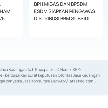
A
BPH MIGAS DAN BPSDM
AHAM
ESDM SIAPKAN PENGAWAS
75
DISTRIBUSI BBM SUBSIDI
as Jasa Keuangan (d.h Bapepam-LK) Nomor KEP-
fek berdasarkan surat keputusan Otoritas Jasa Keuangan 
ai penyedia Jasa Konsultasi (
Advisory
) atas kegiatan 
anggal 3 Februari 2017, dan beberapa izin usaha lainnya 
iterbitkan pada tahun 2017 dan izin usaha lainnya dari 
at Berharga Komersial yang izinnya diterbitkan pada 