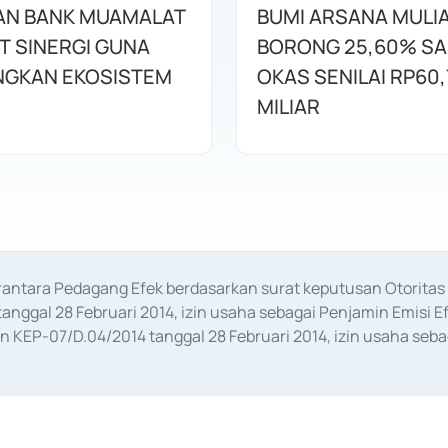
AN BANK MUAMALAT
BUMI ARSANA MULI
T SINERGI GUNA
BORONG 25,60% S
GKAN EKOSISTEM
OKAS SENILAI RP60,
MILIAR
erantara Pedagang Efek berdasarkan surat keputusan Otorit
anggal 28 Februari 2014, izin usaha sebagai Penjamin Emisi E
KEP-07/D.04/2014 tanggal 28 Februari 2014, izin usaha sebag
rat keputusan Otoritas Jasa Keuangan Nomor S-67/PM.21/2017 t
aan Transaksi Sertifikat Deposito di Pasar Uang yang izinnya d
ansaksi, serta Penatausahaan dan Penyelesaian Transaksi Sur