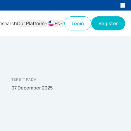
esearch
Our Platform
EN
Login
Register
ID
EN
TERBIT PADA
07 December 2025