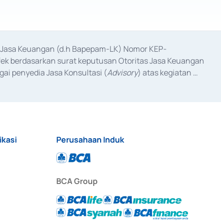
as Jasa Keuangan (d.h Bapepam-LK) Nomor KEP-
fek berdasarkan surat keputusan Otoritas Jasa Keuangan 
ai penyedia Jasa Konsultasi (
Advisory
) atas kegiatan 
anggal 3 Februari 2017, dan beberapa izin usaha lainnya 
iterbitkan pada tahun 2017 dan izin usaha lainnya dari 
at Berharga Komersial yang izinnya diterbitkan pada 
ikasi
Perusahaan Induk
BCA Group