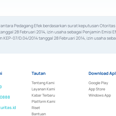
erantara Pedagang Efek berdasarkan surat keputusan Otorit
anggal 28 Februari 2014, izin usaha sebagai Penjamin Emisi E
KEP-07/D.04/2014 tanggal 28 Februari 2014, izin usaha sebag
rat keputusan Otoritas Jasa Keuangan Nomor S-67/PM.21/2017 t
aan Transaksi Sertifikat Deposito di Pasar Uang yang izinnya d
ansaksi, serta Penatausahaan dan Penyelesaian Transaksi Sur
i
Tautan
Download Apl
Tentang Kami
Google Play
9
Layanan Kami
App Store
Kabar Terbaru
Windows App
 0888
Platform Kami
ritas.id
Riset
Bantuan