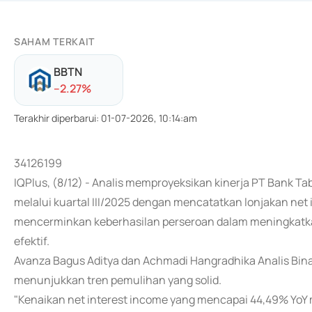
SAHAM TERKAIT
BBTN
-
-2.27
%
Terakhir diperbarui
:
01-07-2026, 10:14:am
34126199
IQPlus, (8/12) - Analis memproyeksikan kinerja PT Bank T
melalui kuartal III/2025 dengan mencatatkan lonjakan net 
mencerminkan keberhasilan perseroan dalam meningkatkan
efektif.
Avanza Bagus Aditya dan Achmadi Hangradhika Analis Bin
menunjukkan tren pemulihan yang solid.
"Kenaikan net interest income yang mencapai 44,49% YoY men