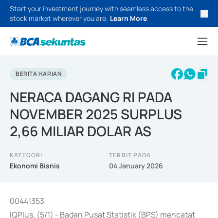
Start your investment journey with seamless access to the
stock market wherever you are.
Learn More
BERITA HARIAN
NERACA DAGANG RI PADA
NOVEMBER 2025 SURPLUS
2,66 MILIAR DOLAR AS
KATEGORI
TERBIT PADA
Ekonomi Bisnis
04 January 2026
00441353
IQPlus, (5/1) - Badan Pusat Statistik (BPS) mencatat