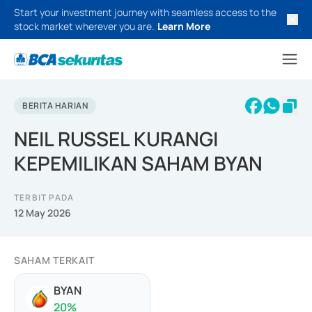
Start your investment journey with seamless access to the
stock market wherever you are.
Learn More
BERITA HARIAN
NEIL RUSSEL KURANGI
KEPEMILIKAN SAHAM BYAN
TERBIT PADA
12 May 2026
SAHAM TERKAIT
BYAN
20
%