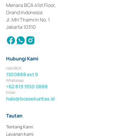
Penerbitan, Transaksi, serta Penatausahaan dan Penyelesaian Transaksi 
Menara BCA 41st Floor,
Surat Berharga Komersial yang izinnya diterbitkan pada tahun 2018.
Grand Indonesia
Jl. MH Thamrin No. 1
Jakarta 10310
Hubungi Kami
Halo BCA
1500888 ext 9
WhatsApp
+62 819 1950 0888
Email
halo@bcasekuritas.id
Tautan
Tentang Kami
Layanan Kami