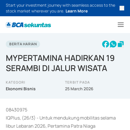
Start your investment journey with seamless access to the
stock market wherever you are.
Learn More
BERITA HARIAN
MYPERTAMINA HADIRKAN 19
SERAMBI DI JALUR WISATA
KATEGORI
TERBIT PADA
Ekonomi Bisnis
25 March 2026
08430975
IQPlus, (26/3) - Untuk mendukung mobilitas selama
libur Lebaran 2026, Pertamina Patra Niaga