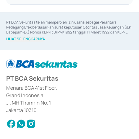
PT BCA Sekuritas telah memperoleh izin usaha sebagai Perantara 
Pedagang Efek berdasarkan surat keputusan Otoritas Jasa Keuangan (d.h 
Bapepam-LK) Nomor KEP-138/PM/1992 tanggal 11 Maret 1992 dan KEP-
06/D.04/2014 tanggal 28 Februari 2014, izin usaha sebagai Penjamin Emisi 
LIHAT SELENGKAPNYA
Efek berdasarkan surat keputusan Otoritas Jasa Keuangan Nomor KEP-
12/PM/PEE/1997 tanggal 24 September 1997 dan KEP-07/D.04/2014 
tanggal 28 Februari 2014, izin usaha sebagai penyedia Jasa Konsultasi 
(
Advisory
) atas kegiatan merger, akuisisi, divestasi, dan 
join venture
berdasarkan surat keputusan Otoritas Jasa Keuangan Nomor S-
67/PM.21/2017 tanggal 3 Februari 2017, dan beberapa izin usaha lainnya 
dari Bank Indonesia antara lain sebagai Perantara Pelaksanaan Transaksi 
PT BCA Sekuritas
Sertifikat Deposito di Pasar Uang yang izinnya diterbitkan pada tahun 2017 
dan izin usaha lainnya dari Bank Indonesia sebagai Lembaga Pendukung 
Penerbitan, Transaksi, serta Penatausahaan dan Penyelesaian Transaksi 
Menara BCA 41st Floor,
Surat Berharga Komersial yang izinnya diterbitkan pada tahun 2018.
Grand Indonesia
Jl. MH Thamrin No. 1
Jakarta 10310