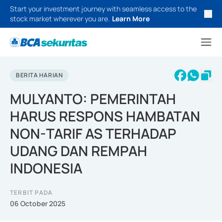
Start your investment journey with seamless access to the
stock market wherever you are.
Learn More
BERITA HARIAN
MULYANTO: PEMERINTAH
HARUS RESPONS HAMBATAN
NON-TARIF AS TERHADAP
UDANG DAN REMPAH
INDONESIA
TERBIT PADA
06 October 2025