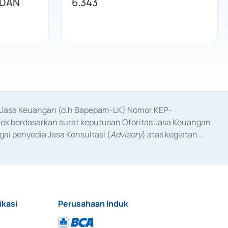
 DAN
6.343
as Jasa Keuangan (d.h Bapepam-LK) Nomor KEP-
fek berdasarkan surat keputusan Otoritas Jasa Keuangan 
ai penyedia Jasa Konsultasi (
Advisory
) atas kegiatan 
anggal 3 Februari 2017, dan beberapa izin usaha lainnya 
iterbitkan pada tahun 2017 dan izin usaha lainnya dari 
at Berharga Komersial yang izinnya diterbitkan pada 
ikasi
Perusahaan Induk