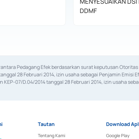
MENYESUAIKAN DSI
DDMF
erantara Pedagang Efek berdasarkan surat keputusan Otorit
anggal 28 Februari 2014, izin usaha sebagai Penjamin Emisi E
KEP-07/D.04/2014 tanggal 28 Februari 2014, izin usaha sebag
rat keputusan Otoritas Jasa Keuangan Nomor S-67/PM.21/2017 t
aan Transaksi Sertifikat Deposito di Pasar Uang yang izinnya d
ansaksi, serta Penatausahaan dan Penyelesaian Transaksi Sur
i
Tautan
Download Apl
Tentang Kami
Google Play