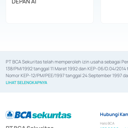
DEPAN AI
PT BCA Sekuritas telah memperoleh izin usaha sebagai P
138/PM/1992 tanggal 11 Maret 1992 dan KEP-06/D.04/2014 t
Nomor KEP-12/PM/PEE/1997 tanggal 24 September 1997 dan 
merger, akuisisi, divestasi, dan 
join venture
 berdasarkan su
LIHAT SELENGKAPNYA
dari Bank Indonesia antara lain sebagai Perantara Pelaksan
Bank Indonesia sebagai Lembaga Pendukung Penerbitan, Tr
tahun 2018.
Hubungi Kam
Halo BCA