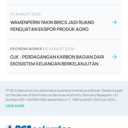
10 AUGUST 2026
WAMENPERIN YAKIN BRICS JADI RUANG
PENGUATAN EKSPOR PRODUK AGRO
EKONOMI BISNIS
|
10 AUGUST 2026
OJK : PERDAGANGAN KARBON BAGIAN DARI
EKOSISTEM KEUANGAN BERKELANJUTAN
PT BCA Sekuritas has obtained a business license as a Broker-Dealer based
on the decree of the Financial Services Authority (formerly Bapepam-LK)
Number KEP-138/PM/1992 dated March 11, 1992 and KEP-06/D.04/2014
dated February 28, 2014, a business license as an Underwriter based on the
VIEW MORE
decree of the Financial Services Authority Number KEP-12/PM/PEE/1997
dated September 24, 1997 and KEP-07/D.04/2014 dated February 28, 2014,
a business license as a provider of Advisory Services on mergers,
acquisitions, divestments, and joint ventures based on the decree of the
Financial Services Authority Number S-67/PM.21/2014 dated February 28,