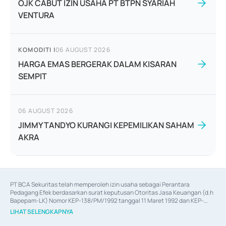
OJK CABUT IZIN USAHA PT BTPN SYARIAH
VENTURA
KOMODITI
|
06 AUGUST 2026
HARGA EMAS BERGERAK DALAM KISARAN
SEMPIT
06 AUGUST 2026
JIMMY TANDYO KURANGI KEPEMILIKAN SAHAM
AKRA
PT BCA Sekuritas telah memperoleh izin usaha sebagai Perantara 
Pedagang Efek berdasarkan surat keputusan Otoritas Jasa Keuangan (d.h 
Bapepam-LK) Nomor KEP-138/PM/1992 tanggal 11 Maret 1992 dan KEP-
06/D.04/2014 tanggal 28 Februari 2014, izin usaha sebagai Penjamin Emisi 
LIHAT SELENGKAPNYA
Efek berdasarkan surat keputusan Otoritas Jasa Keuangan Nomor KEP-
12/PM/PEE/1997 tanggal 24 September 1997 dan KEP-07/D.04/2014 