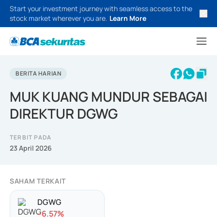
Start your investment journey with seamless access to the
stock market wherever you are.
Learn More
BERITA HARIAN
MUK KUANG MUNDUR SEBAGAI
DIREKTUR DGWG
TERBIT PADA
23 April 2026
SAHAM TERKAIT
DGWG
-
-6.57
%