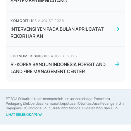
SEPTEMBER MENDATANG
KOMODITI
|
06 AUGUST 2026
INTERVENSI YEN PADA BULAN APRIL CATAT
REKOR HARIAN
EKONOMI BISNIS
|
06 AUGUST 2026
RI-KOREA BANGUN INDONESIA FOREST AND
LAND FIRE MANAGEMENT CENTER
PT BCA Sekuritas telah memperoleh izin usaha sebagai Perantara 
Pedagang Efek berdasarkan surat keputusan Otoritas Jasa Keuangan (d.h 
Bapepam-LK) Nomor KEP-138/PM/1992 tanggal 11 Maret 1992 dan KEP-
06/D.04/2014 tanggal 28 Februari 2014, izin usaha sebagai Penjamin Emisi 
LIHAT SELENGKAPNYA
Efek berdasarkan surat keputusan Otoritas Jasa Keuangan Nomor KEP-
12/PM/PEE/1997 tanggal 24 September 1997 dan KEP-07/D.04/2014 
tanggal 28 Februari 2014, izin usaha sebagai penyedia Jasa Konsultasi 