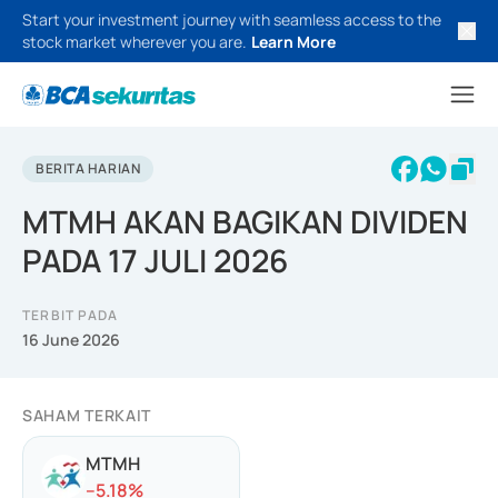
Start your investment journey with seamless access to the
stock market wherever you are.
Learn More
BERITA HARIAN
MTMH AKAN BAGIKAN DIVIDEN
PADA 17 JULI 2026
TERBIT PADA
16 June 2026
SAHAM TERKAIT
MTMH
-
-5.18
%