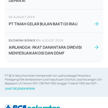
DEPAN AI
06 AUGUST 2026
PT TIMAH GELAR BULAN BAKTI DI RIAU
EKONOMI BISNIS
|
06 AUGUST 2026
AIRLANGGA: RKAT DANANTARA DIREVISI
MENYESUAIKAN DSI DAN DDMF
PT BCA Sekuritas telah memperoleh izin usaha sebagai Perantara 
Pedagang Efek berdasarkan surat keputusan Otoritas Jasa Keuangan (d.h 
Bapepam-LK) Nomor KEP-138/PM/1992 tanggal 11 Maret 1992 dan KEP-
06/D.04/2014 tanggal 28 Februari 2014, izin usaha sebagai Penjamin Emisi 
LIHAT SELENGKAPNYA
Efek berdasarkan surat keputusan Otoritas Jasa Keuangan Nomor KEP-
12/PM/PEE/1997 tanggal 24 September 1997 dan KEP-07/D.04/2014 
tanggal 28 Februari 2014, izin usaha sebagai penyedia Jasa Konsultasi 
(
Advisory
) atas kegiatan merger, akuisisi, divestasi, dan 
join venture
berdasarkan surat keputusan Otoritas Jasa Keuangan Nomor S-