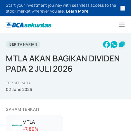
Start your investment journey with seamless access to the
stock market wherever you are.
Learn More
BERITA HARIAN
MTLA AKAN BAGIKAN DIVIDEN
PADA 2 JULI 2026
TERBIT PADA
02 June 2026
SAHAM TERKAIT
MTLA
-
-7.89
%