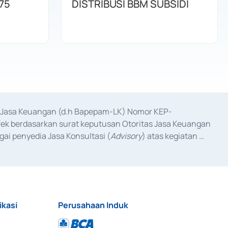
75
DISTRIBUSI BBM SUBSIDI
as Jasa Keuangan (d.h Bapepam-LK) Nomor KEP-
fek berdasarkan surat keputusan Otoritas Jasa Keuangan 
ai penyedia Jasa Konsultasi (
Advisory
) atas kegiatan 
anggal 3 Februari 2017, dan beberapa izin usaha lainnya 
iterbitkan pada tahun 2017 dan izin usaha lainnya dari 
at Berharga Komersial yang izinnya diterbitkan pada 
ikasi
Perusahaan Induk