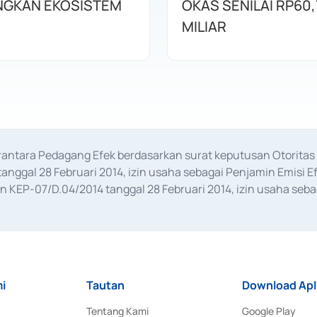
GKAN EKOSISTEM
OKAS SENILAI RP60,
MILIAR
erantara Pedagang Efek berdasarkan surat keputusan Otorit
anggal 28 Februari 2014, izin usaha sebagai Penjamin Emisi E
KEP-07/D.04/2014 tanggal 28 Februari 2014, izin usaha sebag
rat keputusan Otoritas Jasa Keuangan Nomor S-67/PM.21/2017 t
aan Transaksi Sertifikat Deposito di Pasar Uang yang izinnya d
ansaksi, serta Penatausahaan dan Penyelesaian Transaksi Sur
i
Tautan
Download Apl
Tentang Kami
Google Play