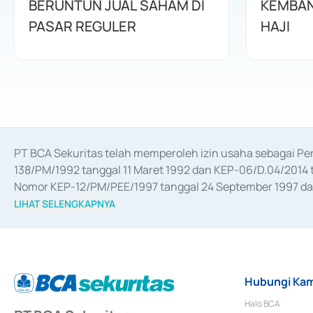
BERUNTUN JUAL SAHAM DI
KEMBAN
PASAR REGULER
HAJI
PT BCA Sekuritas telah memperoleh izin usaha sebagai P
138/PM/1992 tanggal 11 Maret 1992 dan KEP-06/D.04/2014 t
Nomor KEP-12/PM/PEE/1997 tanggal 24 September 1997 dan 
merger, akuisisi, divestasi, dan 
join venture
 berdasarkan su
LIHAT SELENGKAPNYA
dari Bank Indonesia antara lain sebagai Perantara Pelaksan
Bank Indonesia sebagai Lembaga Pendukung Penerbitan, Tr
tahun 2018.
Hubungi Kam
Halo BCA