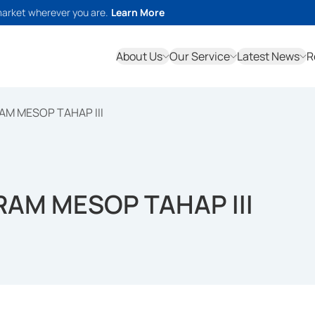
market wherever you are.
Learn More
About Us
Our Service
Latest News
R
M MESOP TAHAP III
AM MESOP TAHAP III