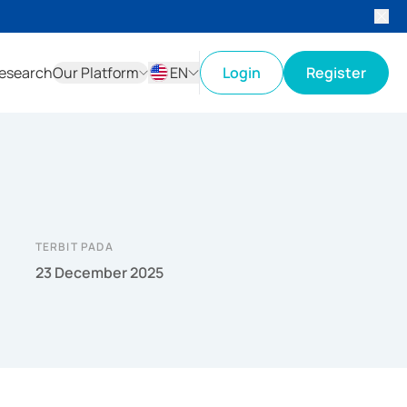
esearch
Our Platform
EN
Login
Register
ID
EN
TERBIT PADA
23 December 2025