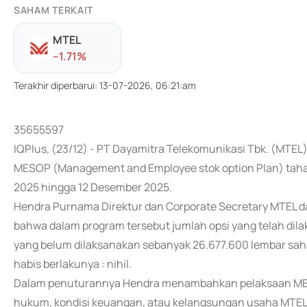
SAHAM TERKAIT
MTEL
-
-1.71
%
Terakhir diperbarui
:
13-07-2026, 06:21:am
35655597
IQPlus, (23/12) - PT Dayamitra Telekomunikasi Tbk. (MT
MESOP (Management and Employee stok option Plan) tahap 
2025 hingga 12 Desember 2025.
Hendra Purnama Direktur dan Corporate Secretary MTEL d
bahwa dalam program tersebut jumlah opsi yang telah dil
yang belum dilaksanakan sebanyak 26.677.600 lembar sah
habis berlakunya : nihil.
Dalam penuturannya Hendra menambahkan pelaksaan MESOP
hukum, kondisi keuangan, atau kelangsungan usaha MTEL