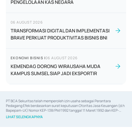
PENGELOLAAN KAS NEGARA
06 AUGUST 2026
TRANSFORMASI DIGITAL DAN IMPLEMENTASI
BRAVE PERKUAT PRODUKTIVITAS BISNIS BNI
EKONOMI BISNIS
|
06 AUGUST 2026
KEMENDAG DORONG WIRAUSAHA MUDA
KAMPUS SUMSEL SIAP JADI EKSPORTIR
PT BCA Sekuritas telah memperoleh izin usaha sebagai Perantara 
Pedagang Efek berdasarkan surat keputusan Otoritas Jasa Keuangan (d.h 
Bapepam-LK) Nomor KEP-138/PM/1992 tanggal 11 Maret 1992 dan KEP-
06/D.04/2014 tanggal 28 Februari 2014, izin usaha sebagai Penjamin Emisi 
LIHAT SELENGKAPNYA
Efek berdasarkan surat keputusan Otoritas Jasa Keuangan Nomor KEP-
12/PM/PEE/1997 tanggal 24 September 1997 dan KEP-07/D.04/2014 
tanggal 28 Februari 2014, izin usaha sebagai penyedia Jasa Konsultasi 