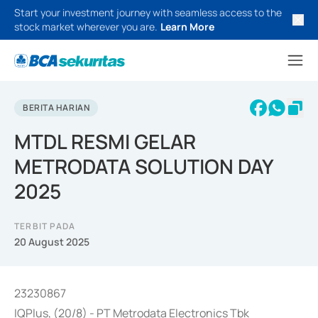
Start your investment journey with seamless access to the
stock market wherever you are.
Learn More
BERITA HARIAN
MTDL RESMI GELAR
METRODATA SOLUTION DAY
2025
TERBIT PADA
20 August 2025
23230867
IQPlus, (20/8) - PT Metrodata Electronics Tbk