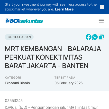
Start your investment journey with seamless access to the
stock market wherever you are.
Learn More
BERITA HARIAN
MRT KEMBANGAN - BALARAJA
PERKUAT KONEKTIVITAS
BARAT JAKARTA - BANTEN
KATEGORI
TERBIT PADA
Ekonomi Bisnis
05 February 2026
03553245
IQPlus, (5/2) - Pengembangan jalur MRT lintas timur