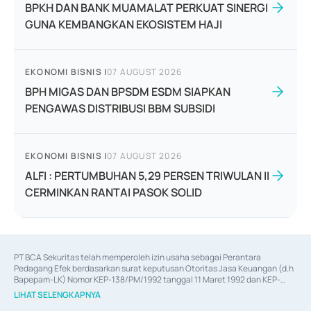
BPKH DAN BANK MUAMALAT PERKUAT SINERGI
GUNA KEMBANGKAN EKOSISTEM HAJI
EKONOMI BISNIS
|
07 AUGUST 2026
BPH MIGAS DAN BPSDM ESDM SIAPKAN
PENGAWAS DISTRIBUSI BBM SUBSIDI
EKONOMI BISNIS
|
07 AUGUST 2026
ALFI : PERTUMBUHAN 5,29 PERSEN TRIWULAN II
CERMINKAN RANTAI PASOK SOLID
PT BCA Sekuritas telah memperoleh izin usaha sebagai Perantara 
Pedagang Efek berdasarkan surat keputusan Otoritas Jasa Keuangan (d.h 
Bapepam-LK) Nomor KEP-138/PM/1992 tanggal 11 Maret 1992 dan KEP-
06/D.04/2014 tanggal 28 Februari 2014, izin usaha sebagai Penjamin Emisi 
LIHAT SELENGKAPNYA
Efek berdasarkan surat keputusan Otoritas Jasa Keuangan Nomor KEP-