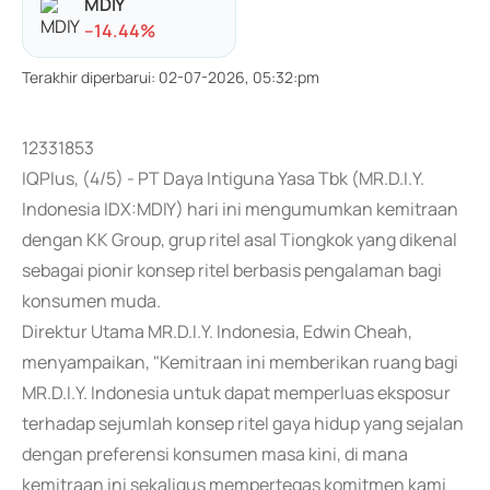
MDIY
-
-14.44
%
Terakhir diperbarui
:
02-07-2026, 05:32:pm
12331853
IQPlus, (4/5) - PT Daya Intiguna Yasa Tbk (MR.D.I.Y.
Indonesia IDX:MDIY) hari ini mengumumkan kemitraan
dengan KK Group, grup ritel asal Tiongkok yang dikenal
sebagai pionir konsep ritel berbasis pengalaman bagi
konsumen muda.
Direktur Utama MR.D.I.Y. Indonesia, Edwin Cheah,
menyampaikan, "Kemitraan ini memberikan ruang bagi
MR.D.I.Y. Indonesia untuk dapat memperluas eksposur
terhadap sejumlah konsep ritel gaya hidup yang sejalan
dengan preferensi konsumen masa kini, di mana
kemitraan ini sekaligus mempertegas komitmen kami