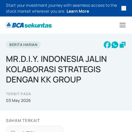
Start your investment journey with seamless access to the
stock market wherever you are.
Learn More
BERITA HARIAN
MR.D.I.Y. INDONESIA JALIN
KOLABORASI STRATEGIS
DENGAN KK GROUP
TERBIT PADA
03 May 2026
SAHAM TERKAIT