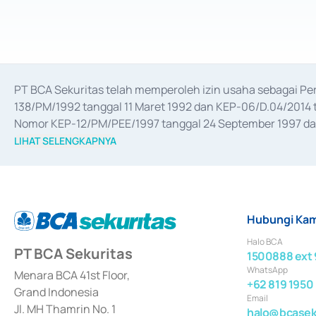
PT BCA Sekuritas telah memperoleh izin usaha sebagai P
138/PM/1992 tanggal 11 Maret 1992 dan KEP-06/D.04/2014 t
Nomor KEP-12/PM/PEE/1997 tanggal 24 September 1997 dan 
merger, akuisisi, divestasi, dan 
join venture
 berdasarkan su
LIHAT SELENGKAPNYA
dari Bank Indonesia antara lain sebagai Perantara Pelaksan
Bank Indonesia sebagai Lembaga Pendukung Penerbitan, Tr
tahun 2018.
Hubungi Kam
Halo BCA
PT BCA Sekuritas
1500888 ext 
WhatsApp
Menara BCA 41st Floor,
+62 819 1950
Grand Indonesia
Email
Jl. MH Thamrin No. 1
halo@bcaseku