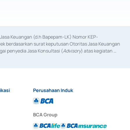
as Jasa Keuangan (d.h Bapepam-LK) Nomor KEP-
fek berdasarkan surat keputusan Otoritas Jasa Keuangan 
ai penyedia Jasa Konsultasi (
Advisory
) atas kegiatan 
anggal 3 Februari 2017, dan beberapa izin usaha lainnya 
iterbitkan pada tahun 2017 dan izin usaha lainnya dari 
at Berharga Komersial yang izinnya diterbitkan pada 
ikasi
Perusahaan Induk
BCA Group