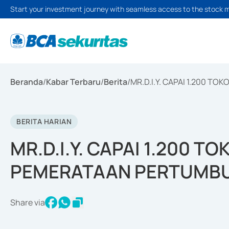
Start your investment journey with seamless access to the stock 
Beranda
/
Kabar Terbaru
/
Berita
/
MR.D.I.Y. CAPAI 1.200 
BERITA HARIAN
MR.D.I.Y. CAPAI 1.200 T
PEMERATAAN PERTUMBUH
Share via