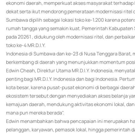
ekonomi daerah, memperkuat akses masyarakat terhadap 
dekat serta ikut mendorong pemerataan modernisasi ritel 
Sumbawa dipilih sebagai lokasi toko ke-1.200 karena pote
rumah tangga yang semakin kuat. Pemerintah Kabupate
pada 20261 , didukung oleh modernisasi ritel, dan perbai
toko ke-4 MR.D.I.Y.
Indonesia di Sumbawa dan ke-23 di Nusa Tenggara Barat,
berkembang di daerah yang menunjukkan momentum posit
Edwin Cheah, Direktur Utama MR.D.I.Y. Indonesia, menyat
penting bagi MR.D.I.Y. Indonesia dan bagi Indonesia. Pertumb
kota besar, karena pusat-pusat ekonomi di berbagai daer
ekosistem tersebut dengan menyediakan akses belanja yang
kemajuan daerah, mendukung aktivitas ekonomi lokal, dan m
mana pun mereka berada".
Edwin menambahkan bahwa pencapaian ini merupakan hasil
pelanggan, karyawan, pemasok lokal, hingga pemerintah d