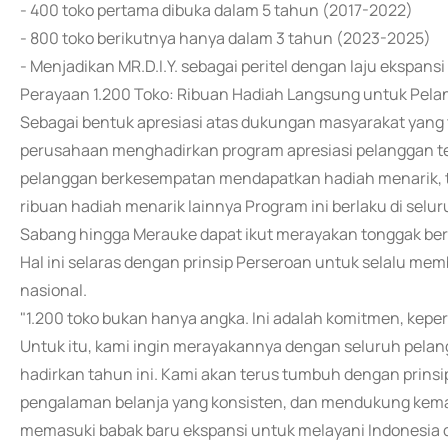
- 400 toko pertama dibuka dalam 5 tahun (2017-2022)
- 800 toko berikutnya hanya dalam 3 tahun (2023-2025)
- Menjadikan MR.D.I.Y. sebagai peritel dengan laju ekspans
Perayaan 1.200 Toko: Ribuan Hadiah Langsung untuk Pelan
Sebagai bentuk apresiasi atas dukungan masyarakat yang 
perusahaan menghadirkan program apresiasi pelanggan te
pelanggan berkesempatan mendapatkan hadiah menarik, t
ribuan hadiah menarik lainnya Program ini berlaku di selur
Sabang hingga Merauke dapat ikut merayakan tonggak bers
Hal ini selaras dengan prinsip Perseroan untuk selalu mem
nasional.
"1.200 toko bukan hanya angka. Ini adalah komitmen, kep
Untuk itu, kami ingin merayakannya dengan seluruh pelan
hadirkan tahun ini. Kami akan terus tumbuh dengan prinsi
pengalaman belanja yang konsisten, dan mendukung kemajua
memasuki babak baru ekspansi untuk melayani Indonesia d