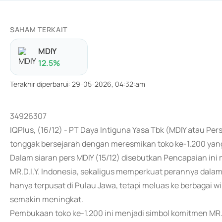
SAHAM TERKAIT
MDIY
12.5
%
Terakhir diperbarui
:
29-05-2026, 04:32:am
34926307
IQPlus, (16/12) - PT Daya Intiguna Yasa Tbk (MDIY atau Per
tonggak bersejarah dengan meresmikan toko ke-1.200 yang
Dalam siaran pers MDIY (15/12) disebutkan Pencapaian in
MR.D.I.Y. Indonesia, sekaligus memperkuat perannya dalam
hanya terpusat di Pulau Jawa, tetapi meluas ke berbagai
semakin meningkat.
Pembukaan toko ke-1.200 ini menjadi simbol komitmen MR