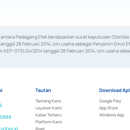
erantara Pedagang Efek berdasarkan surat keputusan Otorit
anggal 28 Februari 2014, izin usaha sebagai Penjamin Emisi E
KEP-07/D.04/2014 tanggal 28 Februari 2014, izin usaha sebag
rat keputusan Otoritas Jasa Keuangan Nomor S-67/PM.21/2017 t
aan Transaksi Sertifikat Deposito di Pasar Uang yang izinnya d
ansaksi, serta Penatausahaan dan Penyelesaian Transaksi Sur
i
Tautan
Download Apl
Tentang Kami
Google Play
9
Layanan Kami
App Store
Kabar Terbaru
Windows App
 0888
Platform Kami
ritas.id
Riset