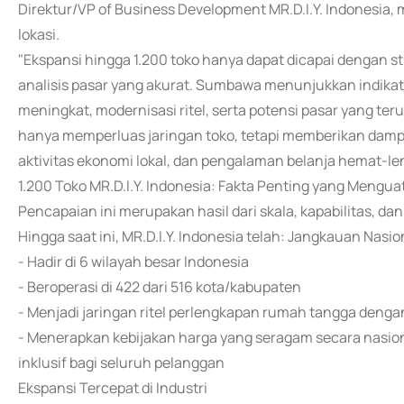
Direktur/VP of Business Development MR.D.I.Y. Indonesia, 
lokasi.
"Ekspansi hingga 1.200 toko hanya dapat dicapai dengan st
analisis pasar yang akurat. Sumbawa menunjukkan indika
meningkat, modernisasi ritel, serta potensi pasar yang ter
hanya memperluas jaringan toko, tetapi memberikan dampa
aktivitas ekonomi lokal, dan pengalaman belanja hemat-le
1.200 Toko MR.D.I.Y. Indonesia: Fakta Penting yang Mengu
Pencapaian ini merupakan hasil dari skala, kapabilitas, da
Hingga saat ini, MR.D.I.Y. Indonesia telah: Jangkauan Nasio
- Hadir di 6 wilayah besar Indonesia
- Beroperasi di 422 dari 516 kota/kabupaten
- Menjadi jaringan ritel perlengkapan rumah tangga denga
- Menerapkan kebijakan harga yang seragam secara nasio
inklusif bagi seluruh pelanggan
Ekspansi Tercepat di Industri