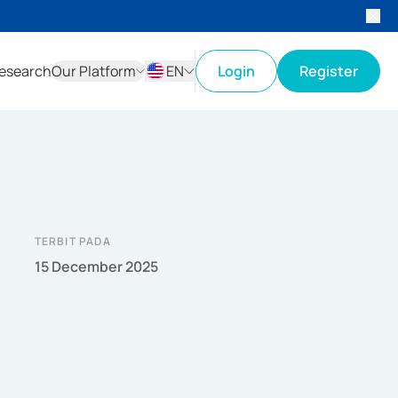
esearch
Our Platform
EN
Login
Register
ID
EN
TERBIT PADA
15 December 2025