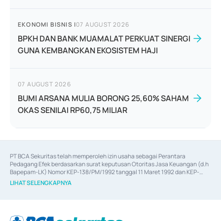
EKONOMI BISNIS
|
07 AUGUST 2026
BPKH DAN BANK MUAMALAT PERKUAT SINERGI
GUNA KEMBANGKAN EKOSISTEM HAJI
07 AUGUST 2026
BUMI ARSANA MULIA BORONG 25,60% SAHAM
OKAS SENILAI RP60,75 MILIAR
PT BCA Sekuritas telah memperoleh izin usaha sebagai Perantara 
Pedagang Efek berdasarkan surat keputusan Otoritas Jasa Keuangan (d.h 
Bapepam-LK) Nomor KEP-138/PM/1992 tanggal 11 Maret 1992 dan KEP-
06/D.04/2014 tanggal 28 Februari 2014, izin usaha sebagai Penjamin Emisi 
LIHAT SELENGKAPNYA
Efek berdasarkan surat keputusan Otoritas Jasa Keuangan Nomor KEP-
12/PM/PEE/1997 tanggal 24 September 1997 dan KEP-07/D.04/2014 
tanggal 28 Februari 2014, izin usaha sebagai penyedia Jasa Konsultasi 
(
Advisory
) atas kegiatan merger, akuisisi, divestasi, dan 
join venture
berdasarkan surat keputusan Otoritas Jasa Keuangan Nomor S-