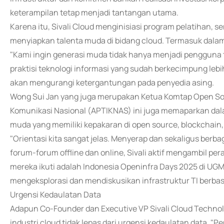
keterampilan tetap menjadi tantangan utama.
Karena itu, Sivali Cloud menginisiasi program pelatihan, se
menyiapkan talenta muda di bidang cloud. Termasuk dalam
"Kami ingin generasi muda tidak hanya menjadi pengguna t
praktisi teknologi informasi yang sudah berkecimpung lebih
akan mengurangi ketergantungan pada penyedia asing.
Wong Sui Jan yang juga merupakan Ketua Komtap Open Sou
Komunikasi Nasional (APTIKNAS) ini juga memaparkan dalam
muda yang memiliki kepakaran di open source, blockchain, 
"Orientasi kita sangat jelas. Menyerap dan sekaligus berba
forum-forum offline dan online, Sivali aktif mengambil pe
mereka ikuti adalah Indonesia Openinfra Days 2025 di UGM Y
mengeksplorasi dan mendiskusikan infrastruktur TI berbas
Urgensi Kedaulatan Data
Adapun Co-Founder dan Executive VP Sivali Cloud Techn
industri cloud tidak lepas dari urgensi kedaulatan data. "