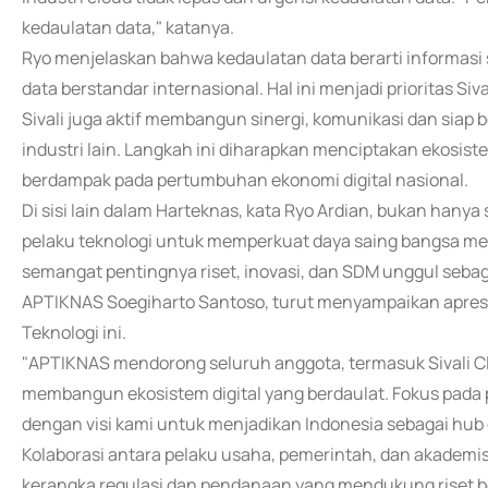
kedaulatan data," katanya.
Ryo menjelaskan bahwa kedaulatan data berarti informasi s
data berstandar internasional. Hal ini menjadi prioritas S
Sivali juga aktif membangun sinergi, komunikasi dan siap 
industri lain. Langkah ini diharapkan menciptakan ekosiste
berdampak pada pertumbuhan ekonomi digital nasional.
Di sisi lain dalam Harteknas, kata Ryo Ardian, bukan hanya
pelaku teknologi untuk memperkuat daya saing bangsa mela
semangat pentingnya riset, inovasi, dan SDM unggul seba
APTIKNAS Soegiharto Santoso, turut menyampaikan apres
Teknologi ini.
"APTIKNAS mendorong seluruh anggota, termasuk Sivali Cl
membangun ekosistem digital yang berdaulat. Fokus pada 
dengan visi kami untuk menjadikan Indonesia sebagai hub di
Kolaborasi antara pelaku usaha, pemerintah, dan akademi
kerangka regulasi dan pendanaan yang mendukung riset b