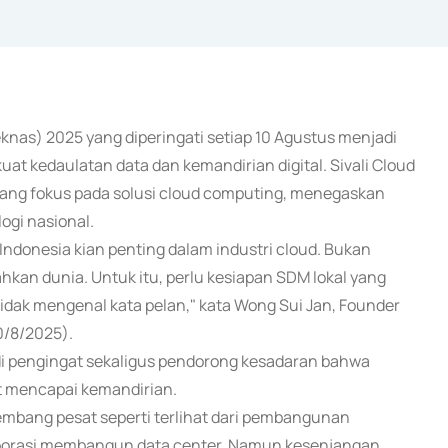
eknas) 2025 yang diperingati setiap 10 Agustus menjadi
t kedaulatan data dan kemandirian digital. Sivali Cloud
 yang fokus pada solusi cloud computing, menegaskan
gi nasional.
 Indonesia kian penting dalam industri cloud. Bukan
ahkan dunia. Untuk itu, perlu kesiapan SDM lokal yang
tidak mengenal kata pelan," kata Wong Sui Jan, Founder
10/8/2025).
i pengingat sekaligus pendorong kesadaran bahwa
it mencapai kemandirian.
embang pesat seperti terlihat dari pembangunan
orporasi membangun data center. Namun kesenjangan