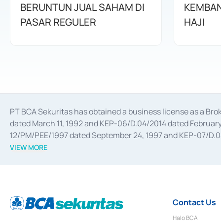
BERUNTUN JUAL SAHAM DI
KEMBAN
PASAR REGULER
HAJI
PT BCA Sekuritas has obtained a business license as a Br
dated March 11, 1992 and KEP-06/D.04/2014 dated February 
12/PM/PEE/1997 dated September 24, 1997 and KEP-07/D.04/2
divestments, and joint ventures based on the decree of the
VIEW MORE
Advisory Services for mergers, acquisitions, divestments, 
February 3, 2017, and several other business licenses from
Money Market whose license was issued in 2017 and other b
Settlement of Commercial Paper Transactions whose licens
Contact Us
Halo BCA