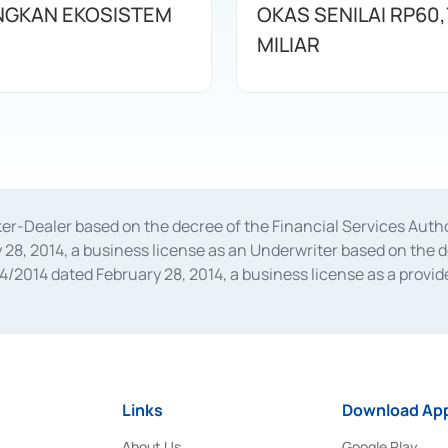
GKAN EKOSISTEM
OKAS SENILAI RP60,
MILIAR
oker-Dealer based on the decree of the Financial Services A
28, 2014, a business license as an Underwriter based on the 
014 dated February 28, 2014, a business license as a provider
 Financial Services Authority Number S-67/PM.21/2014 dated Fe
and joint ventures based on the decision letter of the Financ
 Bank Indonesia, among others as an Intermediary for the Impl
usiness licenses from Bank Indonesia as a Supporting Institut
e was issued in 2018.
Links
Download App
About Us
Google Play