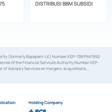
75
DISTRIBUSI BBM SUBSIDI
uthority (formerly Bapepam-LK) Number KEP-138/PM/1992
decree of the Financial Services Authority Number KEP-
 of Advisory Services on mergers, acquisitions,
bruary 28, 2014, a business license as a provider of
ial Services Authority Number S-67/PM.21/2017 dated
ementation of Certificate of Deposit Transactions in the
ion for the Issuance, Transaction, and Administration and
lication
Holding Company