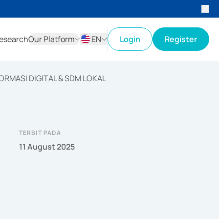
esearch
Our Platform
EN
Login
Register
ID
EN
RMASI DIGITAL & SDM LOKAL
TERBIT PADA
11 August 2025