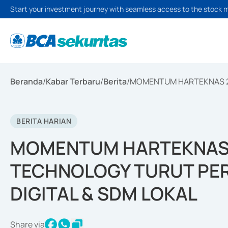
Start your investment journey with seamless access to the stock 
Beranda
/
Kabar Terbaru
/
Berita
/
MOMENTUM HARTEKNAS 20
BERITA HARIAN
MOMENTUM HARTEKNAS 2
TECHNOLOGY TURUT PE
DIGITAL & SDM LOKAL
Share via