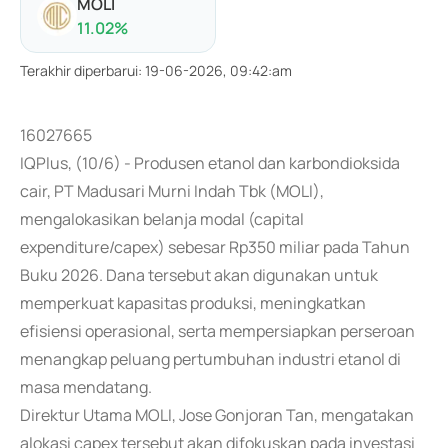
MOLI
11.02
%
Terakhir diperbarui
:
19-06-2026, 09:42:am
16027665
IQPlus, (10/6) - Produsen etanol dan karbondioksida
cair, PT Madusari Murni Indah Tbk (MOLI),
mengalokasikan belanja modal (capital
expenditure/capex) sebesar Rp350 miliar pada Tahun
Buku 2026. Dana tersebut akan digunakan untuk
memperkuat kapasitas produksi, meningkatkan
efisiensi operasional, serta mempersiapkan perseroan
menangkap peluang pertumbuhan industri etanol di
masa mendatang.
Direktur Utama MOLI, Jose Gonjoran Tan, mengatakan
alokasi capex tersebut akan difokuskan pada investasi