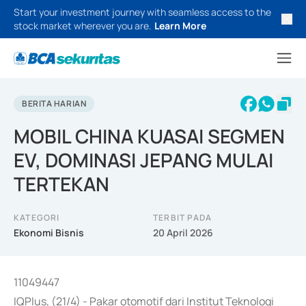
Start your investment journey with seamless access to the
stock market wherever you are.
Learn More
BERITA HARIAN
MOBIL CHINA KUASAI SEGMEN
EV, DOMINASI JEPANG MULAI
TERTEKAN
KATEGORI
TERBIT PADA
Ekonomi Bisnis
20 April 2026
11049447
IQPlus, (21/4) - Pakar otomotif dari Institut Teknologi