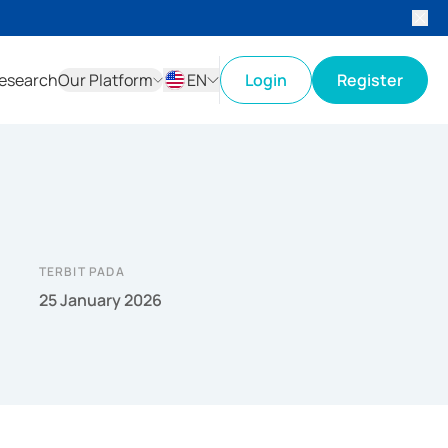
esearch
Our Platform
EN
Login
Register
ID
EN
TERBIT PADA
25 January 2026