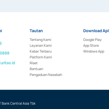
rat keputusan Otoritas Jasa Keuangan Nomor S-67/PM.21/2017 t
aan Transaksi Sertifikat Deposito di Pasar Uang yang izinnya d
ansaksi, serta Penatausahaan dan Penyelesaian Transaksi Sur
i
Tautan
Download Apl
Tentang Kami
Google Play
9
Layanan Kami
App Store
Kabar Terbaru
Windows App
 0888
Platform Kami
ritas.id
Riset
Bantuan
Pengaduan Nasabah
 Bank Central Asia Tbk