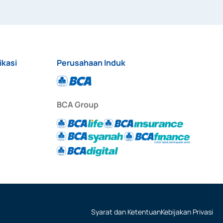
anggal 3 Februari 2017, dan beberapa izin usaha lainnya 
iterbitkan pada tahun 2017 dan izin usaha lainnya dari 
at Berharga Komersial yang izinnya diterbitkan pada 
ikasi
Perusahaan Induk
BCA Group
Syarat dan Ketentuan
Kebijakan Privasi