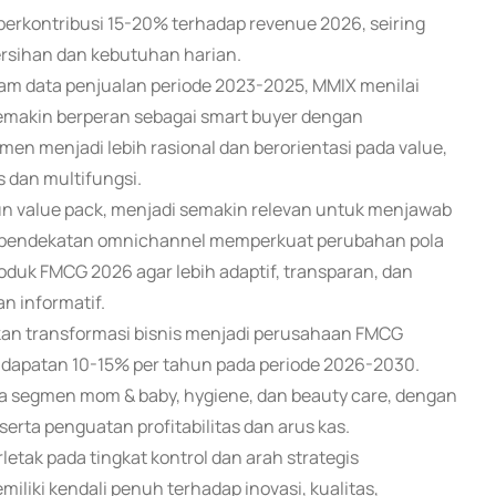
an berkontribusi 15-20% terhadap revenue 2026, seiring
sihan dan kebutuhan harian.
am data penjualan periode 2023-2025, MMIX menilai
emakin berperan sebagai smart buyer dengan
en menjadi lebih rasional dan berorientasi pada value,
 dan multifungsi.
pun value pack, menjadi semakin relevan untuk menjawab
 dan pendekatan omnichannel memperkuat perubahan pola
duk FMCG 2026 agar lebih adaptif, transparan, dan
n informatif.
an transformasi bisnis menjadi perusahaan FMCG
dapatan 10-15% per tahun pada periode 2026-2030.
a segmen mom & baby, hygiene, dan beauty care, dengan
 serta penguatan profitabilitas dan arus kas.
etak pada tingkat kontrol dan arah strategis
iki kendali penuh terhadap inovasi, kualitas,