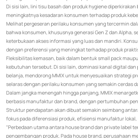
Di sisi lain, lini tisu basah dan produk hygiene diperkirak
meningkatnya kesadaran konsumen terhadap produk keber
Melihat pergeseran perilaku konsumen yang tercermin dal
bahwa konsumen, khususnya generasi Gen Z dan Alpha, s
keterbukaan akses informasi yang luas dan mandiri. Konsum
dengan preferensi yang meningkat terhadap produk praktis
Fleksibilitas kemasan, baik dalam bentuk small pack mau
kebutuhan tersebut. Di sisi lain, dominasi kanal digital
belanja, mendorong MMIX untuk menyesuaikan strategi pro
selaras dengan perilaku konsumen yang semakin cerdas da
Dalam jangka menengah hingga panjang, MMIX menargetk
berbasis manufaktur dan brand, dengan pertumbuhan pen
Struktur pendapatan akan dibuat semakin seimbang antar
fokus pada diferensiasi produk, efisiensi manufaktur lokal,
"Perbedaan utama antara house brand dan private label terl
pengembangan produk. Pada house brand, perusahaan memil