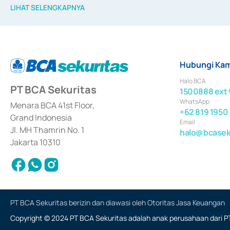
merger, akuisisi, divestasi, dan 
join venture
 berdasarkan su
LIHAT SELENGKAPNYA
dari Bank Indonesia antara lain sebagai Perantara Pelaksan
Bank Indonesia sebagai Lembaga Pendukung Penerbitan, Tr
tahun 2018.
Hubungi Kam
Halo BCA
PT BCA Sekuritas
1500888 ext 
WhatsApp
Menara BCA 41st Floor,
+62 819 1950
Grand Indonesia
Email
Jl. MH Thamrin No. 1
halo@bcaseku
Jakarta 10310
PT BCA Sekuritas berizin dan diawasi oleh Otoritas Jasa Keuangan
Copyright © 2024 PT BCA Sekuritas adalah anak perusahaan dari PT