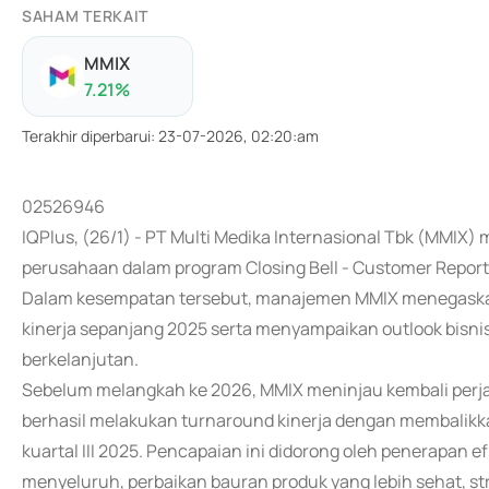
SAHAM TERKAIT
MMIX
7.21
%
Terakhir diperbarui
:
23-07-2026, 02:20:am
02526946
IQPlus, (26/1) - PT Multi Medika Internasional Tbk (MMIX
perusahaan dalam program Closing Bell - Customer Report d
Dalam kesempatan tersebut, manajemen MMIX menegaska
kinerja sepanjang 2025 serta menyampaikan outlook bisni
berkelanjutan.
Sebelum melangkah ke 2026, MMIX meninjau kembali perja
berhasil melakukan turnaround kinerja dengan membalikkan 
kuartal III 2025. Pencapaian ini didorong oleh penerapan efi
menyeluruh, perbaikan bauran produk yang lebih sehat, str