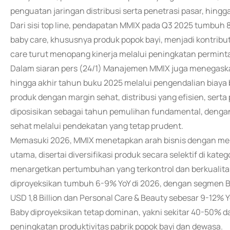
penguatan jaringan distribusi serta penetrasi pasar, hing
Dari sisi top line, pendapatan MMIX pada Q3 2025 tumbuh 
baby care, khususnya produk popok bayi, menjadi kontri
care turut menopang kinerja melalui peningkatan permintaa
Dalam siaran pers (24/1) Manajemen MMIX juga menegask
hingga akhir tahun buku 2025 melalui pengendalian biaya
produk dengan margin sehat, distribusi yang efisien, sert
diposisikan sebagai tahun pemulihan fundamental, dengan
sehat melalui pendekatan yang tetap prudent.
Memasuki 2026, MMIX menetapkan arah bisnis dengan me
utama, disertai diversifikasi produk secara selektif di kat
menargetkan pertumbuhan yang terkontrol dan berkualita
diproyeksikan tumbuh 6-9% YoY di 2026, dengan segmen Ba
USD 1,8 Billion dan Personal Care & Beauty sebesar 9-12% 
Baby diproyeksikan tetap dominan, yakni sekitar 40-50% d
peningkatan produktivitas pabrik popok bayi dan dewasa.