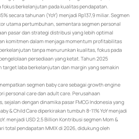
ga fokus berkelanjutan pada kualitas pendapatan.
85% secara tahunan (YoY) menjadi Rp137,9 miliar. Segmen
butor utama pertumbuhan, sementara segmen personal
n pasar dan strategi distribusi yang lebih optimal
an komitmen dalam menjaga momentum profitabilitas
 berkelanjutan tanpa menurunkan kualitas, fokus pada
a pengelolaan persediaan yang ketat. Tahun 2025
 target laba berkelanjutan dan margin yang semakin
nempatkan segmen baby care sebagai growth engine
egori personal care dan adult care. Perusahaan
s, sejalan dengan dinamika pasar FMCG Indonesia yang
by & Child Care diperkirakan tumbuh 8-11% YoY menjadi
YoY. menjadi USD 2,5 Billion Kontribusi segmen Mom &
ari total pendapatan MMIX di 2026, didukung oleh