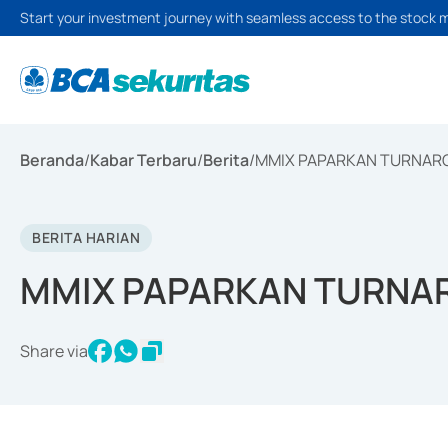
Start your investment journey with seamless access to the stock 
Beranda
/
Kabar Terbaru
/
Berita
/
MMIX PAPARKAN TURNARO
BERITA HARIAN
MMIX PAPARKAN TURNAR
Share via