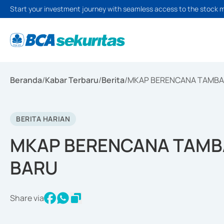
Start your investment journey with seamless access to the stock 
Beranda
/
Kabar Terbaru
/
Berita
/
MKAP BERENCANA TAMBA
BERITA HARIAN
MKAP BERENCANA TAMB
BARU
Share via