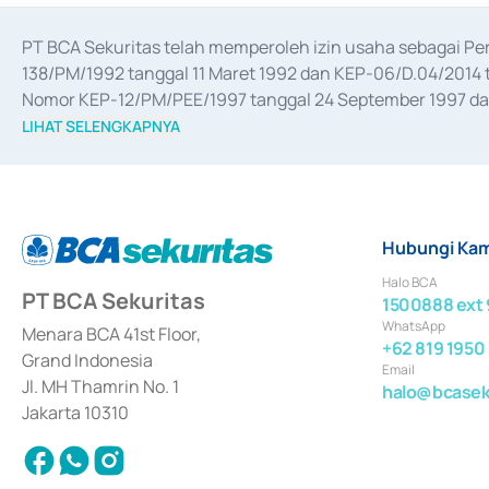
PT BCA Sekuritas telah memperoleh izin usaha sebagai P
138/PM/1992 tanggal 11 Maret 1992 dan KEP-06/D.04/2014 t
Nomor KEP-12/PM/PEE/1997 tanggal 24 September 1997 dan 
merger, akuisisi, divestasi, dan 
join venture
 berdasarkan su
LIHAT SELENGKAPNYA
dari Bank Indonesia antara lain sebagai Perantara Pelaksan
Bank Indonesia sebagai Lembaga Pendukung Penerbitan, Tr
tahun 2018.
Hubungi Kam
Halo BCA
PT BCA Sekuritas
1500888 ext 
WhatsApp
Menara BCA 41st Floor,
+62 819 1950
Grand Indonesia
Email
Jl. MH Thamrin No. 1
halo@bcaseku
Jakarta 10310