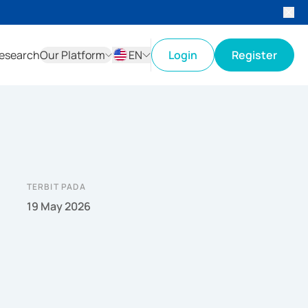
esearch
Our Platform
EN
Login
Register
ID
EN
TERBIT PADA
19 May 2026