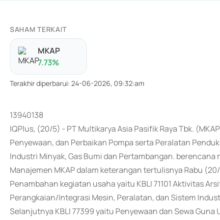
SAHAM TERKAIT
MKAP
7.73
%
Terakhir diperbarui
:
24-06-2026, 09:32:am
13940138
IQPlus, (20/5) - PT Multikarya Asia Pasifik Raya Tbk. (MK
Penyewaan, dan Perbaikan Pompa serta Peralatan Pendu
Industri Minyak, Gas Bumi dan Pertambangan. berencana
Manajemen MKAP dalam keterangan tertulisnya Rabu (2
Penambahan kegiatan usaha yaitu KBLI 71101 Aktivitas Arsi
Perangkaian/Integrasi Mesin, Peralatan, dan Sistem Industr
Selanjutnya KBLI 77399 yaitu Penyewaan dan Sewa Guna U