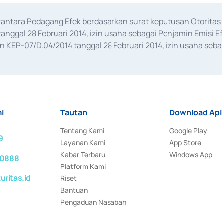
erantara Pedagang Efek berdasarkan surat keputusan Otorit
anggal 28 Februari 2014, izin usaha sebagai Penjamin Emisi E
KEP-07/D.04/2014 tanggal 28 Februari 2014, izin usaha sebag
rat keputusan Otoritas Jasa Keuangan Nomor S-67/PM.21/2017 t
aan Transaksi Sertifikat Deposito di Pasar Uang yang izinnya d
ansaksi, serta Penatausahaan dan Penyelesaian Transaksi Sur
i
Tautan
Download Apl
Tentang Kami
Google Play
9
Layanan Kami
App Store
Kabar Terbaru
Windows App
 0888
Platform Kami
ritas.id
Riset
Bantuan
Pengaduan Nasabah