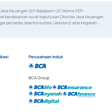
as Jasa Keuangan (d.h Bapepam-LK) Nomor KEP-
fek berdasarkan surat keputusan Otoritas Jasa Keuangan 
ai penyedia Jasa Konsultasi (
Advisory
) atas kegiatan 
anggal 3 Februari 2017, dan beberapa izin usaha lainnya 
iterbitkan pada tahun 2017 dan izin usaha lainnya dari 
at Berharga Komersial yang izinnya diterbitkan pada 
ikasi
Perusahaan Induk
BCA Group