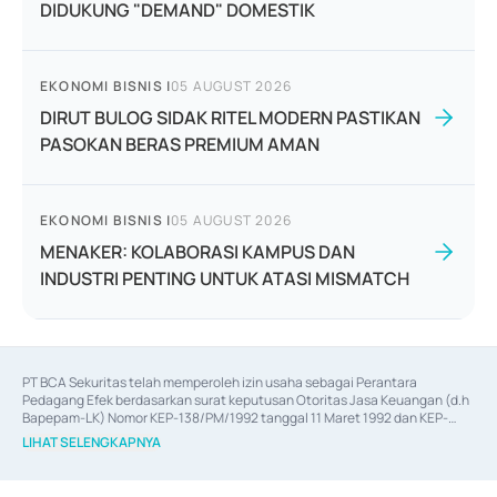
DIDUKUNG "DEMAND" DOMESTIK
EKONOMI BISNIS
|
05 AUGUST 2026
DIRUT BULOG SIDAK RITEL MODERN PASTIKAN
PASOKAN BERAS PREMIUM AMAN
EKONOMI BISNIS
|
05 AUGUST 2026
MENAKER: KOLABORASI KAMPUS DAN
INDUSTRI PENTING UNTUK ATASI MISMATCH
PT BCA Sekuritas telah memperoleh izin usaha sebagai Perantara 
Pedagang Efek berdasarkan surat keputusan Otoritas Jasa Keuangan (d.h 
Bapepam-LK) Nomor KEP-138/PM/1992 tanggal 11 Maret 1992 dan KEP-
06/D.04/2014 tanggal 28 Februari 2014, izin usaha sebagai Penjamin Emisi 
LIHAT SELENGKAPNYA
Efek berdasarkan surat keputusan Otoritas Jasa Keuangan Nomor KEP-
12/PM/PEE/1997 tanggal 24 September 1997 dan KEP-07/D.04/2014 
tanggal 28 Februari 2014, izin usaha sebagai penyedia Jasa Konsultasi 