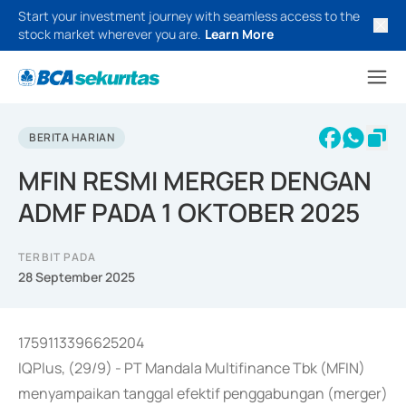
Start your investment journey with seamless access to the
stock market wherever you are.
Learn More
BERITA HARIAN
MFIN RESMI MERGER DENGAN
ADMF PADA 1 OKTOBER 2025
TERBIT PADA
28 September 2025
1759113396625204
IQPlus, (29/9) - PT Mandala Multifinance Tbk (MFIN)
menyampaikan tanggal efektif penggabungan (merger)