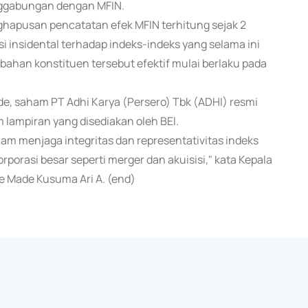
nggabungan dengan MFIN.
hapusan pencatatan efek MFIN terhitung sejak 2
si insidental terhadap indeks-indeks yang selama ini
ahan konstituen tersebut efektif mulai berlaku pada
e, saham PT Adhi Karya (Persero) Tbk (ADHI) resmi
ampiran yang disediakan oleh BEI.
alam menjaga integritas dan representativitas indeks
porasi besar seperti merger dan akuisisi," kata Kepala
e Made Kusuma Ari A. (end)