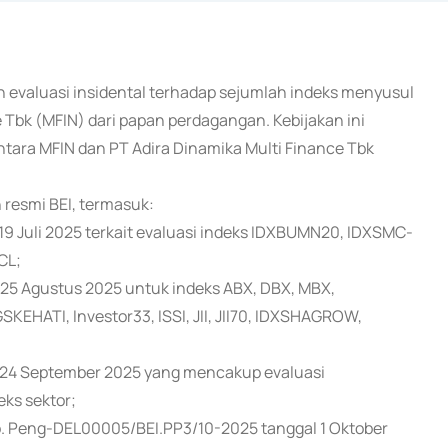
an evaluasi insidental terhadap sejumlah indeks menyusul
bk (MFIN) dari papan perdagangan. Kebijakan ini
ara MFIN dan PT Adira Dinamika Multi Finance Tbk
resmi BEI, termasuk:
 Juli 2025 terkait evaluasi indeks IDXBUMN20, IDXSMC-
CL;
5 Agustus 2025 untuk indeks ABX, DBX, MBX,
HATI, Investor33, ISSI, JII, JII70, IDXSHAGROW,
24 September 2025 yang mencakup evaluasi
ks sektor;
. Peng-DEL00005/BEI.PP3/10-2025 tanggal 1 Oktober