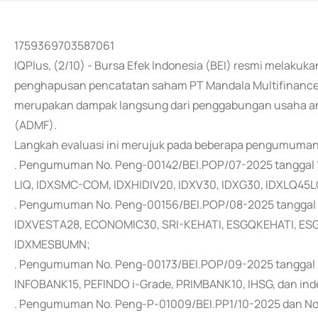
1759369703587061
IQPlus, (2/10) - Bursa Efek Indonesia (BEI) resmi melakuk
penghapusan pencatatan saham PT Mandala Multifinance T
merupakan dampak langsung dari penggabungan usaha ant
(ADMF).
Langkah evaluasi ini merujuk pada beberapa pengumuman 
. Pengumuman No. Peng-00142/BEI.POP/07-2025 tanggal 19
LIQ, IDXSMC-COM, IDXHIDIV20, IDXV30, IDXG30, IDXLQ45L
. Pengumuman No. Peng-00156/BEI.POP/08-2025 tanggal 2
IDXVESTA28, ECONOMIC30, SRI-KEHATI, ESGQKEHATI, ESGSKE
IDXMESBUMN;
. Pengumuman No. Peng-00173/BEI.POP/09-2025 tanggal 
INFOBANK15, PEFINDO i-Grade, PRIMBANK10, IHSG, dan inde
. Pengumuman No. Peng-P-01009/BEI.PP1/10-2025 dan No