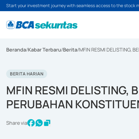
Start your investment journey with seamless access to the stock 
Beranda
/
Kabar Terbaru
/
Berita
/
MFIN RESMI DELISTING, 
BERITA HARIAN
MFIN RESMI DELISTING,
PERUBAHAN KONSTITUE
Share via