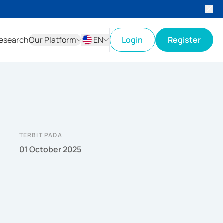
esearch
Our Platform
EN
Login
Register
ID
EN
TERBIT PADA
01 October 2025