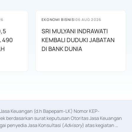
26
EKONOMI BISNIS
|
06 AUG 2026
,5
SRI MULYANI INDRAWATI
L 490
KEMBALI DUDUKI JABATAN
AH
DI BANK DUNIA
as Jasa Keuangan (d.h Bapepam-LK) Nomor KEP-
fek berdasarkan surat keputusan Otoritas Jasa Keuangan 
ai penyedia Jasa Konsultasi (
Advisory
) atas kegiatan 