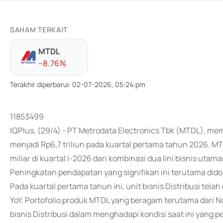
SAHAM TERKAIT
MTDL
-
-8.76
%
Terakhir diperbarui
:
02-07-2026, 05:24:pm
11853499
IQPlus, (29/4) - PT Metrodata Electronics Tbk (MTDL), m
menjadi Rp6,7 triliun pada kuartal pertama tahun 2026. MT
miliar di kuartal I-2026 dari kombinasi dua lini bisnis utam
Peningkatan pendapatan yang signifikan ini terutama didoro
Pada kuartal pertama tahun ini, unit bisnis Distribusi t
YoY. Portofolio produk MTDL yang beragam terutama dari
bisnis Distribusi dalam menghadapi kondisi saat ini yang 