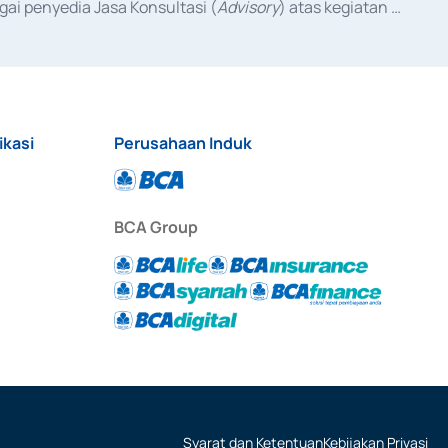
ai penyedia Jasa Konsultasi (
Advisory
) atas kegiatan 
anggal 3 Februari 2017, dan beberapa izin usaha lainnya 
iterbitkan pada tahun 2017 dan izin usaha lainnya dari 
at Berharga Komersial yang izinnya diterbitkan pada 
ikasi
Perusahaan Induk
BCA Group
Syarat dan Ketentuan
Kebijakan Privasi