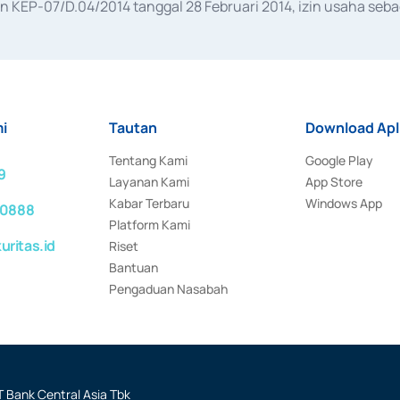
KEP-07/D.04/2014 tanggal 28 Februari 2014, izin usaha sebag
rat keputusan Otoritas Jasa Keuangan Nomor S-67/PM.21/2017 t
aan Transaksi Sertifikat Deposito di Pasar Uang yang izinnya d
ansaksi, serta Penatausahaan dan Penyelesaian Transaksi Sur
i
Tautan
Download Apl
Tentang Kami
Google Play
9
Layanan Kami
App Store
Kabar Terbaru
Windows App
 0888
Platform Kami
ritas.id
Riset
Bantuan
Pengaduan Nasabah
 Bank Central Asia Tbk