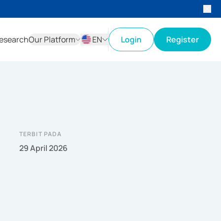
esearch
Our Platform
EN
Login
Register
ID
EN
TERBIT PADA
29 April 2026