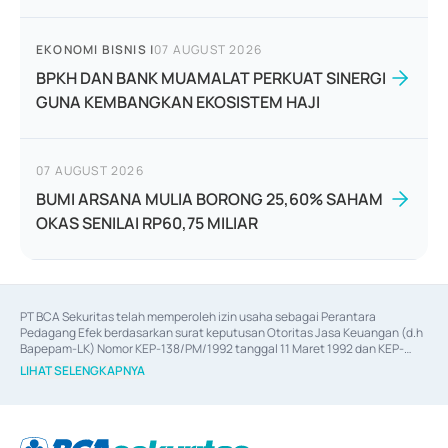
EKONOMI BISNIS
|
07 AUGUST 2026
BPKH DAN BANK MUAMALAT PERKUAT SINERGI
GUNA KEMBANGKAN EKOSISTEM HAJI
07 AUGUST 2026
BUMI ARSANA MULIA BORONG 25,60% SAHAM
OKAS SENILAI RP60,75 MILIAR
PT BCA Sekuritas telah memperoleh izin usaha sebagai Perantara 
Pedagang Efek berdasarkan surat keputusan Otoritas Jasa Keuangan (d.h 
Bapepam-LK) Nomor KEP-138/PM/1992 tanggal 11 Maret 1992 dan KEP-
06/D.04/2014 tanggal 28 Februari 2014, izin usaha sebagai Penjamin Emisi 
LIHAT SELENGKAPNYA
Efek berdasarkan surat keputusan Otoritas Jasa Keuangan Nomor KEP-
12/PM/PEE/1997 tanggal 24 September 1997 dan KEP-07/D.04/2014 
tanggal 28 Februari 2014, izin usaha sebagai penyedia Jasa Konsultasi 
(
Advisory
) atas kegiatan merger, akuisisi, divestasi, dan 
join venture
berdasarkan surat keputusan Otoritas Jasa Keuangan Nomor S-