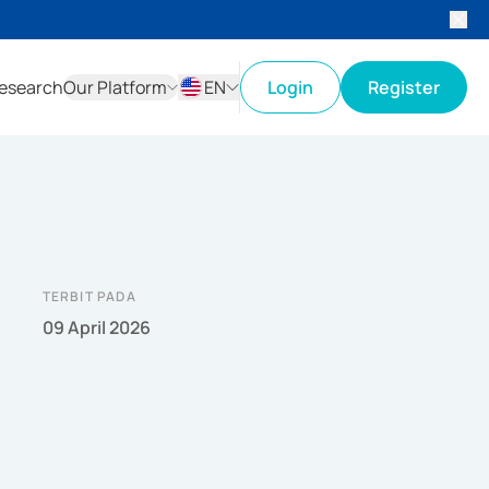
esearch
Our Platform
EN
Login
Register
ID
EN
TERBIT PADA
09 April 2026