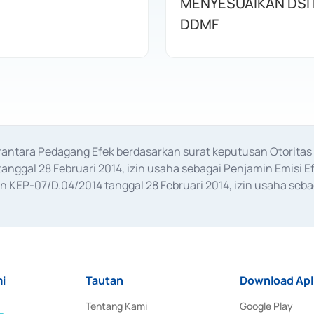
MENYESUAIKAN DSI
DDMF
erantara Pedagang Efek berdasarkan surat keputusan Otorit
anggal 28 Februari 2014, izin usaha sebagai Penjamin Emisi E
KEP-07/D.04/2014 tanggal 28 Februari 2014, izin usaha sebag
rat keputusan Otoritas Jasa Keuangan Nomor S-67/PM.21/2017 t
aan Transaksi Sertifikat Deposito di Pasar Uang yang izinnya d
ansaksi, serta Penatausahaan dan Penyelesaian Transaksi Sur
i
Tautan
Download Apl
Tentang Kami
Google Play