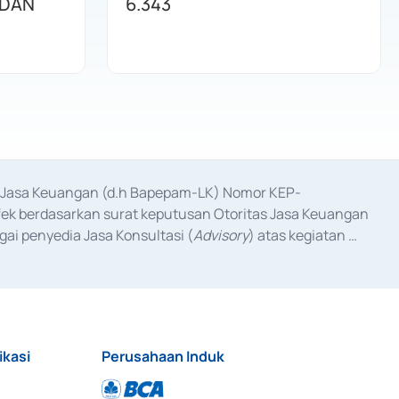
 DAN
6.343
as Jasa Keuangan (d.h Bapepam-LK) Nomor KEP-
fek berdasarkan surat keputusan Otoritas Jasa Keuangan 
ai penyedia Jasa Konsultasi (
Advisory
) atas kegiatan 
anggal 3 Februari 2017, dan beberapa izin usaha lainnya 
iterbitkan pada tahun 2017 dan izin usaha lainnya dari 
at Berharga Komersial yang izinnya diterbitkan pada 
ikasi
Perusahaan Induk