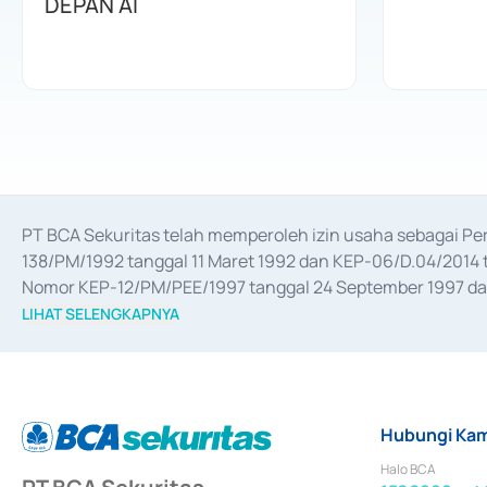
DEPAN AI
PT BCA Sekuritas telah memperoleh izin usaha sebagai P
138/PM/1992 tanggal 11 Maret 1992 dan KEP-06/D.04/2014 t
Nomor KEP-12/PM/PEE/1997 tanggal 24 September 1997 dan 
merger, akuisisi, divestasi, dan 
join venture
 berdasarkan su
LIHAT SELENGKAPNYA
dari Bank Indonesia antara lain sebagai Perantara Pelaksan
Bank Indonesia sebagai Lembaga Pendukung Penerbitan, Tr
tahun 2018.
Hubungi Kam
Halo BCA