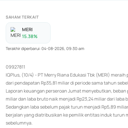
SAHAM TERKAIT
MERI
15.38
%
Terakhir diperbarui
:
04-08-2026, 09:30:am
09927811
IQPlus, (10/4) - PT Merry Riana Edukasi Tbk (MERI) merai
dari pendapatan Rp35,81 miliar di periode sama tahun seb
Laporan keuangan perseroan Jumat menyebutkan, beban pok
miliar dan laba bruto naik menjadi Rp23,24 miliar dari laba b
Sedangkan laba sebelum pajak turun menjadi Rp5,89 miliar 
berjalan yang diatribusikan ke pemilik entitas induk turun 
sebelumnya.