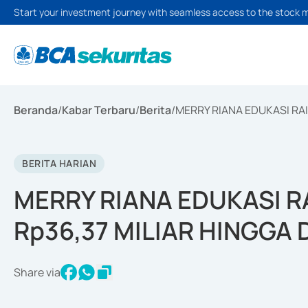
Start your investment journey with seamless access to the stock 
Beranda
/
Kabar Terbaru
/
Berita
/
MERRY RIANA EDUKASI RA
BERITA HARIAN
MERRY RIANA EDUKASI 
Rp36,37 MILIAR HINGGA
Share via