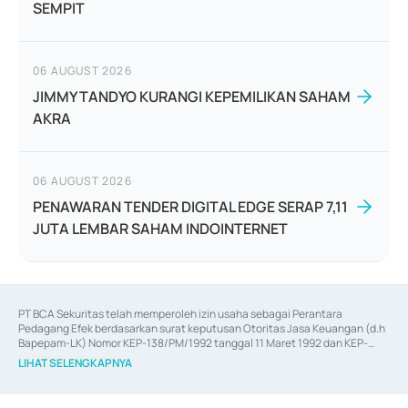
SEMPIT
06 AUGUST 2026
JIMMY TANDYO KURANGI KEPEMILIKAN SAHAM
AKRA
06 AUGUST 2026
PENAWARAN TENDER DIGITAL EDGE SERAP 7,11
JUTA LEMBAR SAHAM INDOINTERNET
PT BCA Sekuritas telah memperoleh izin usaha sebagai Perantara 
Pedagang Efek berdasarkan surat keputusan Otoritas Jasa Keuangan (d.h 
Bapepam-LK) Nomor KEP-138/PM/1992 tanggal 11 Maret 1992 dan KEP-
06/D.04/2014 tanggal 28 Februari 2014, izin usaha sebagai Penjamin Emisi 
LIHAT SELENGKAPNYA
Efek berdasarkan surat keputusan Otoritas Jasa Keuangan Nomor KEP-
12/PM/PEE/1997 tanggal 24 September 1997 dan KEP-07/D.04/2014 
tanggal 28 Februari 2014, izin usaha sebagai penyedia Jasa Konsultasi 