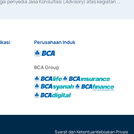
ai penyedia Jasa Konsultasi (
Advisory
) atas kegiatan 
anggal 3 Februari 2017, dan beberapa izin usaha lainnya 
iterbitkan pada tahun 2017 dan izin usaha lainnya dari 
at Berharga Komersial yang izinnya diterbitkan pada 
ikasi
Perusahaan Induk
BCA Group
Syarat dan Ketentuan
Kebijakan Privasi