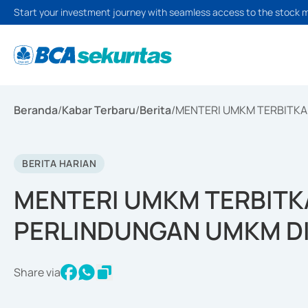
Start your investment journey with seamless access to the stock 
Beranda
/
Kabar Terbaru
/
Berita
/
MENTERI UMKM TERBITKA
BERITA HARIAN
MENTERI UMKM TERBITK
PERLINDUNGAN UMKM D
Share via