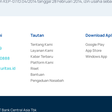
KEP-07/D.04/2014 tanggal 28 Februari 2014, izin usaha sebag
rat keputusan Otoritas Jasa Keuangan Nomor S-67/PM.21/2017 t
aan Transaksi Sertifikat Deposito di Pasar Uang yang izinnya d
ansaksi, serta Penatausahaan dan Penyelesaian Transaksi Sur
i
Tautan
Download Apl
Tentang Kami
Google Play
9
Layanan Kami
App Store
Kabar Terbaru
Windows App
 0888
Platform Kami
ritas.id
Riset
Bantuan
Pengaduan Nasabah
 Bank Central Asia Tbk