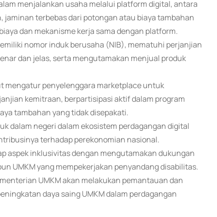
alam menjalankan usaha melalui platform digital, antara
an, jaminan terbebas dari potongan atau biaya tambahan
i biaya dan mekanisme kerja sama dengan platform.
memiliki nomor induk berusaha (NIB), mematuhi perjanjian
benar dan jelas, serta mengutamakan menjual produk
ut mengatur penyelenggara marketplace untuk
jian kemitraan, berpartisipasi aktif dalam program
aya tambahan yang tidak disepakati.
k dalam negeri dalam ekosistem perdagangan digital
ribusinya terhadap perekonomian nasional.
adap aspek inklusivitas dengan mengutamakan dukungan
upun UMKM yang mempekerjakan penyandang disabilitas.
 Kementerian UMKM akan melakukan pemantauan dan
n peningkatan daya saing UMKM dalam perdagangan