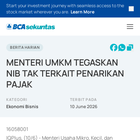
Start your investment journey with seamless access to the
stock market wherever you are.
Learn More
BERITA HARIAN
MENTERI UMKM TEGASKAN
NIB TAK TERKAIT PENARIKAN
PAJAK
KATEGORI
TERBIT PADA
Ekonomi Bisnis
10 June 2026
16058001
IQPlus, (10/6) - Menteri Usaha Mikro, Kecil, dan