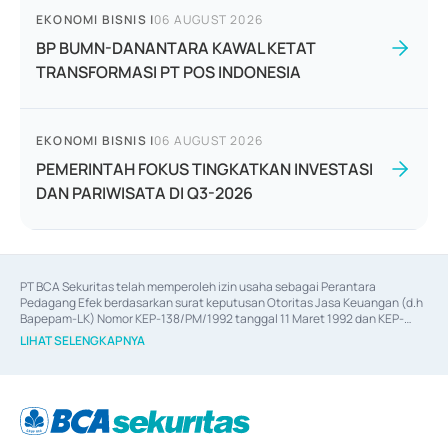
EKONOMI BISNIS
|
06 AUGUST 2026
BP BUMN-DANANTARA KAWAL KETAT
TRANSFORMASI PT POS INDONESIA
EKONOMI BISNIS
|
06 AUGUST 2026
PEMERINTAH FOKUS TINGKATKAN INVESTASI
DAN PARIWISATA DI Q3-2026
PT BCA Sekuritas telah memperoleh izin usaha sebagai Perantara 
Pedagang Efek berdasarkan surat keputusan Otoritas Jasa Keuangan (d.h 
Bapepam-LK) Nomor KEP-138/PM/1992 tanggal 11 Maret 1992 dan KEP-
06/D.04/2014 tanggal 28 Februari 2014, izin usaha sebagai Penjamin Emisi 
LIHAT SELENGKAPNYA
Efek berdasarkan surat keputusan Otoritas Jasa Keuangan Nomor KEP-
12/PM/PEE/1997 tanggal 24 September 1997 dan KEP-07/D.04/2014 
tanggal 28 Februari 2014, izin usaha sebagai penyedia Jasa Konsultasi 
(
Advisory
) atas kegiatan merger, akuisisi, divestasi, dan 
join venture
berdasarkan surat keputusan Otoritas Jasa Keuangan Nomor S-
67/PM.21/2017 tanggal 3 Februari 2017, dan beberapa izin usaha lainnya 
dari Bank Indonesia antara lain sebagai Perantara Pelaksanaan Transaksi 