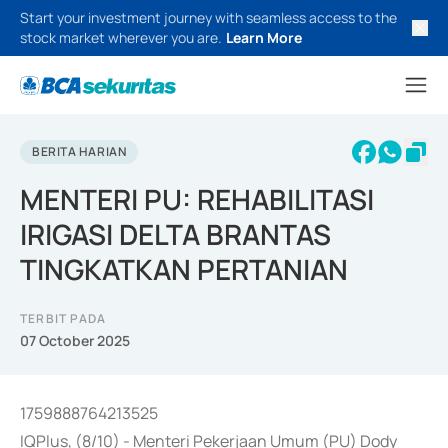
Start your investment journey with seamless access to the
stock market wherever you are.
Learn More
BERITA HARIAN
MENTERI PU: REHABILITASI
IRIGASI DELTA BRANTAS
TINGKATKAN PERTANIAN
TERBIT PADA
07 October 2025
1759888764213525
IQPlus, (8/10) - Menteri Pekerjaan Umum (PU) Dody