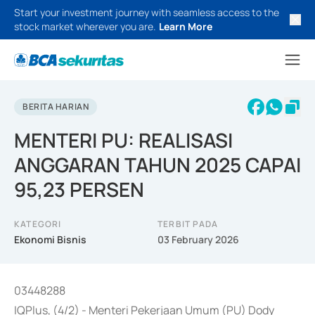
Start your investment journey with seamless access to the
stock market wherever you are.
Learn More
BERITA HARIAN
MENTERI PU: REALISASI
ANGGARAN TAHUN 2025 CAPAI
95,23 PERSEN
KATEGORI
TERBIT PADA
Ekonomi Bisnis
03 February 2026
03448288
IQPlus, (4/2) - Menteri Pekerjaan Umum (PU) Dody