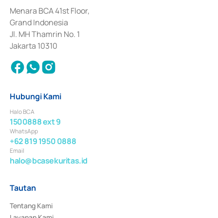
dan izin usaha lainnya dari Bank Indonesia sebagai Lembaga Pendukung 
Penerbitan, Transaksi, serta Penatausahaan dan Penyelesaian Transaksi 
Menara BCA 41st Floor,
Surat Berharga Komersial yang izinnya diterbitkan pada tahun 2018.
Grand Indonesia
Jl. MH Thamrin No. 1
Jakarta 10310
Hubungi Kami
Halo BCA
1500888 ext 9
WhatsApp
+62 819 1950 0888
Email
halo@bcasekuritas.id
Tautan
Tentang Kami
Layanan Kami