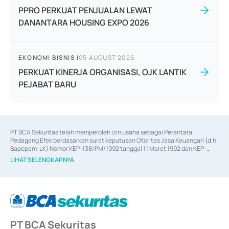
PPRO PERKUAT PENJUALAN LEWAT
DANANTARA HOUSING EXPO 2026
EKONOMI BISNIS
|
05 AUGUST 2026
PERKUAT KINERJA ORGANISASI, OJK LANTIK
PEJABAT BARU
PT BCA Sekuritas telah memperoleh izin usaha sebagai Perantara 
Pedagang Efek berdasarkan surat keputusan Otoritas Jasa Keuangan (d.h 
Bapepam-LK) Nomor KEP-138/PM/1992 tanggal 11 Maret 1992 dan KEP-
06/D.04/2014 tanggal 28 Februari 2014, izin usaha sebagai Penjamin Emisi 
LIHAT SELENGKAPNYA
Efek berdasarkan surat keputusan Otoritas Jasa Keuangan Nomor KEP-
12/PM/PEE/1997 tanggal 24 September 1997 dan KEP-07/D.04/2014 
tanggal 28 Februari 2014, izin usaha sebagai penyedia Jasa Konsultasi 
(
Advisory
) atas kegiatan merger, akuisisi, divestasi, dan 
join venture
berdasarkan surat keputusan Otoritas Jasa Keuangan Nomor S-
67/PM.21/2017 tanggal 3 Februari 2017, dan beberapa izin usaha lainnya 
dari Bank Indonesia antara lain sebagai Perantara Pelaksanaan Transaksi 
PT BCA Sekuritas
Sertifikat Deposito di Pasar Uang yang izinnya diterbitkan pada tahun 2017 