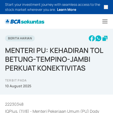
Start your investment journey with seamless access to the
stock market wherever you are.
Learn More
BERITA HARIAN
MENTERI PU: KEHADIRAN TOL
BETUNG-TEMPINO-JAMBI
PERKUAT KONEKTIVITAS
TERBIT PADA
10 August 2025
22230348
IQPlus, (11/8) - Menteri Pekerjaan Umum (PU) Dody