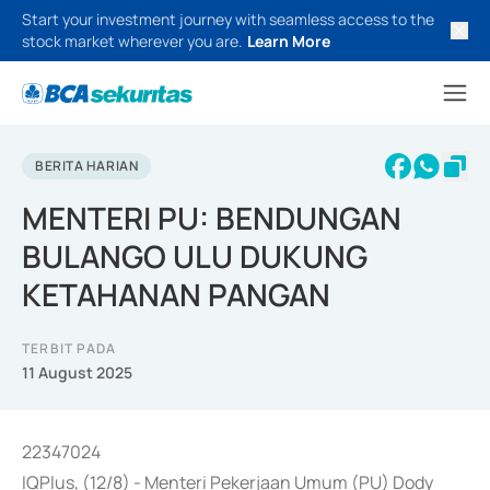
Start your investment journey with seamless access to the
stock market wherever you are.
Learn More
BERITA HARIAN
MENTERI PU: BENDUNGAN
BULANGO ULU DUKUNG
KETAHANAN PANGAN
TERBIT PADA
11 August 2025
22347024
IQPlus, (12/8) - Menteri Pekerjaan Umum (PU) Dody