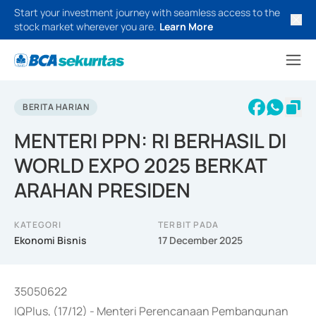
Start your investment journey with seamless access to the
stock market wherever you are.
Learn More
BERITA HARIAN
MENTERI PPN: RI BERHASIL DI
WORLD EXPO 2025 BERKAT
ARAHAN PRESIDEN
KATEGORI
TERBIT PADA
Ekonomi Bisnis
17 December 2025
35050622
IQPlus, (17/12) - Menteri Perencanaan Pembangunan