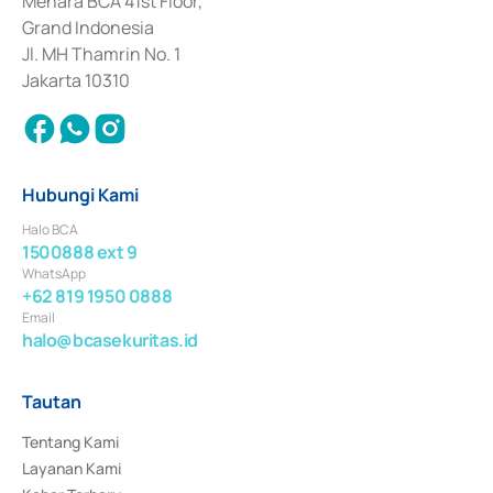
Menara BCA 41st Floor,
Surat Berharga Komersial yang izinnya diterbitkan pada tahun 2018.
Grand Indonesia
Jl. MH Thamrin No. 1
Jakarta 10310
Hubungi Kami
Halo BCA
1500888 ext 9
WhatsApp
+62 819 1950 0888
Email
halo@bcasekuritas.id
Tautan
Tentang Kami
Layanan Kami