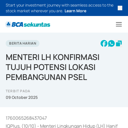
Start your investment journey with seamless access to the
stock market wherever you are.
Learn More
BERITA HARIAN
MENTERI LH KONFIRMASI
TUJUH POTENSI LOKASI
PEMBANGUNAN PSEL
TERBIT PADA
09 October 2025
1760065268437047
IQPlus, (10/10) - Menteri Lingkungan Hidup (LH) Hanif