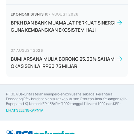
EKONOMI BISNIS
|
07 AUGUST 2026
BPKH DAN BANK MUAMALAT PERKUAT SINERGI
GUNA KEMBANGKAN EKOSISTEM HAJI
07 AUGUST 2026
BUMI ARSANA MULIA BORONG 25,60% SAHAM
OKAS SENILAI RP60,75 MILIAR
PT BCA Sekuritas telah memperoleh izin usaha sebagai Perantara 
Pedagang Efek berdasarkan surat keputusan Otoritas Jasa Keuangan (d.h 
Bapepam-LK) Nomor KEP-138/PM/1992 tanggal 11 Maret 1992 dan KEP-
06/D.04/2014 tanggal 28 Februari 2014, izin usaha sebagai Penjamin Emisi 
LIHAT SELENGKAPNYA
Efek berdasarkan surat keputusan Otoritas Jasa Keuangan Nomor KEP-
12/PM/PEE/1997 tanggal 24 September 1997 dan KEP-07/D.04/2014 
tanggal 28 Februari 2014, izin usaha sebagai penyedia Jasa Konsultasi 
(
Advisory
) atas kegiatan merger, akuisisi, divestasi, dan 
join venture
berdasarkan surat keputusan Otoritas Jasa Keuangan Nomor S-