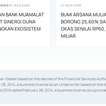
ISNIS
|
07 AUG 2026
07 AUG 2026
AN BANK MUAMALAT
BUMI ARSANA MULI
T SINERGI GUNA
BORONG 25,60% S
GKAN EKOSISTEM
OKAS SENILAI RP60,
MILIAR
oker-Dealer based on the decree of the Financial Services A
28, 2014, a business license as an Underwriter based on the 
014 dated February 28, 2014, a business license as a provider
 Financial Services Authority Number S-67/PM.21/2014 dated Fe
and joint ventures based on the decision letter of the Financ