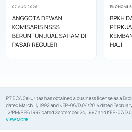
07 AUG 2026
EKONOMI B
ANGGOTA DEWAN
BPKH D
KOMISARIS NSSS
PERKUA
BERUNTUN JUAL SAHAM DI
KEMBAN
PASAR REGULER
HAJI
PT BCA Sekuritas has obtained a business license as a Br
dated March 11, 1992 and KEP-06/D.04/2014 dated February 
12/PM/PEE/1997 dated September 24, 1997 and KEP-07/D.04/2
divestments, and joint ventures based on the decree of the
VIEW MORE
Advisory Services for mergers, acquisitions, divestments, 