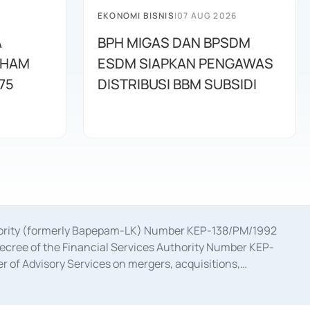
EKONOMI BISNIS
|
07 AUG 2026
A
BPH MIGAS DAN BPSDM
AHAM
ESDM SIAPKAN PENGAWAS
75
DISTRIBUSI BBM SUBSIDI
uthority (formerly Bapepam-LK) Number KEP-138/PM/1992
decree of the Financial Services Authority Number KEP-
 of Advisory Services on mergers, acquisitions,
bruary 28, 2014, a business license as a provider of
ial Services Authority Number S-67/PM.21/2017 dated