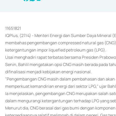
11651821
IQPlus, (27/4) - Menteri Energi dan Sumber Daya Mineral
membahas pengembangan compressed natural gas (CNG) se
ketergantungan impor liquefied petroleum gas (LPG).
Usai menghadiri rapat terbatas bersama Presiden Prabowo 
Senin, Bahlil mengatakan opsi CNG masih berada pada tah
difinalisasi menjadi kebijakan energi nasional.
"Pengembangan CNG masih dalam pembahasan dan akan difin
memperkuat kemandirian energi dari sektor LPG," ujar Bahli
Ia menjelaskan, pengembangan CNG merupakan salah sat
dalam mengurangi ketergantungan terhadap LPG yang seba
Menurut dia, CNG berasal dari gas bumi dengan komponen
ketersediaannya relatif melimpah di dalam negeri. Gas t