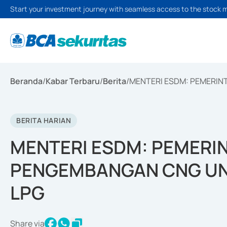
Start your investment journey with seamless access to the stock 
Beranda
/
Kabar Terbaru
/
Berita
/
MENTERI ESDM: PEMERIN
BERITA HARIAN
MENTERI ESDM: PEMERIN
PENGEMBANGAN CNG UN
LPG
Share via